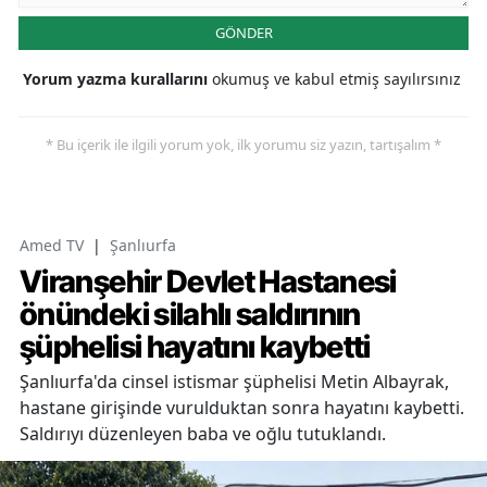
GÖNDER
Yorum yazma kurallarını
okumuş ve kabul etmiş sayılırsınız
* Bu içerik ile ilgili yorum yok, ilk yorumu siz yazın, tartışalım *
Amed TV
|
Şanlıurfa
Viranşehir Devlet Hastanesi
önündeki silahlı saldırının
şüphelisi hayatını kaybetti
Şanlıurfa'da cinsel istismar şüphelisi Metin Albayrak,
hastane girişinde vurulduktan sonra hayatını kaybetti.
Saldırıyı düzenleyen baba ve oğlu tutuklandı.