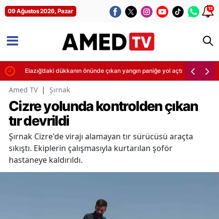
12
09 Ağustos 2026, Pazar
Elazığ’daki dükkanın önünde çıkan yangın paniğe yol açtı
Amed TV
|
Şırnak
Cizre yolunda kontrolden çıkan
tır devrildi
Şırnak Cizre'de virajı alamayan tır sürücüsü araçta
sıkıştı. Ekiplerin çalışmasıyla kurtarılan şoför
hastaneye kaldırıldı.