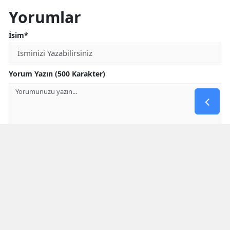
Yorumlar
İsim*
Yorum Yazın (500 Karakter)
GÖNDER
Yorum yazma kurallarını
okumuş ve kabul etmiş sayılırsınız
* Bu içerik ile ilgili yorum yok, ilk yorumu siz yazın, tartışalım *