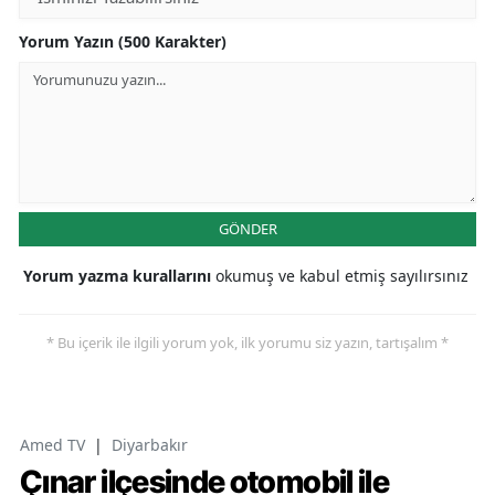
Yorum Yazın (500 Karakter)
GÖNDER
Yorum yazma kurallarını
okumuş ve kabul etmiş sayılırsınız
* Bu içerik ile ilgili yorum yok, ilk yorumu siz yazın, tartışalım *
Amed TV
|
Diyarbakır
Çınar ilçesinde otomobil ile