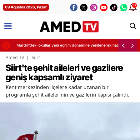
12
09 Ağustos 2026, Pazar
Mardin’deki okullar yeni eğitim dönemine yenilenerek hazırlanıyor
Amed TV
|
Siirt
Siirt'te şehit aileleri ve gazilere
geniş kapsamlı ziyaret
Kent merkezinden ilçelere kadar uzanan bir
programla şehit ailelerinin ve gazilerin kapısı çalındı.