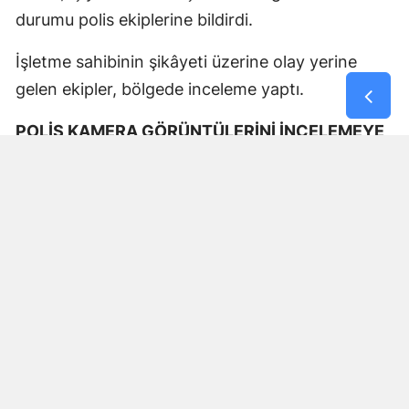
durumu polis ekiplerine bildirdi.
İşletme sahibinin şikâyeti üzerine olay yerine
gelen ekipler, bölgede inceleme yaptı.
POLİS KAMERA GÖRÜNTÜLERİNİ İNCELEMEYE
ALDI
Güvenlik kamerası kayıtlarını inceleyen polis
ekipleri, saldırıyı gerçekleştiren şüphelilerin
kimliklerinin belirlenmesi ve yakalanması için
çalışma başlattı.
Olayla ilgili soruşturma sürüyor.
Yorumlar
İsim*