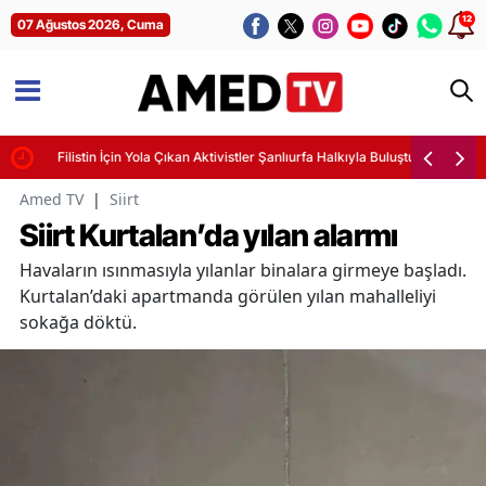
12
07 Ağustos 2026, Cuma
Filistin İçin Yola Çıkan Aktivistler Şanlıurfa Halkıyla Buluştu
Amed TV
|
Siirt
Siirt Kurtalan’da yılan alarmı
Havaların ısınmasıyla yılanlar binalara girmeye başladı.
Kurtalan’daki apartmanda görülen yılan mahalleliyi
sokağa döktü.