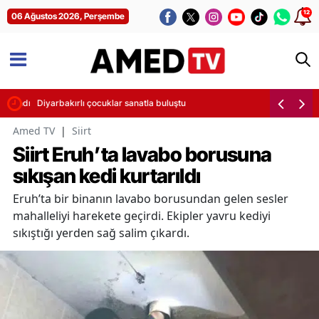
12
06 Ağustos 2026, Perşembe
alındı
Diyarbakırlı çocuklar sanatla buluştu
Amed TV
|
Siirt
Siirt Eruh’ta lavabo borusuna
sıkışan kedi kurtarıldı
Eruh’ta bir binanın lavabo borusundan gelen sesler
mahalleliyi harekete geçirdi. Ekipler yavru kediyi
sıkıştığı yerden sağ salim çıkardı.