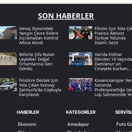
SON HABERLER
Gevaş Ilçesindeki
Filistin Için Yola Çı
Yangın Çevre Evlere
Fransız Aktivist
Sıçramadan Kontrol
Türkiye Yolunda
Altına Alındı
İslam'ı Seçti
Bitlis’te Şifa Bulan
Van'da Intihar
Leylekler Doğal
Denilen 14 Yaşında
Ortamlarına Geri
Damlanur'un
Döndü
Cinayete Kurban
Gittiği Anlaşıldı
Filistin'e Destek Için
Kovancılarspor Yen
Yola Çıkan Konvoy
Sezonda
Şanlıurfa'da Coşkuyla
Profesyonelliğe Ge
Karşılandı
Ligi Sahnesinde Ye
Alacak
HABERLER
KATEGORİLER
SERVİS
Ekonomi
Amedspor
Foto Ga