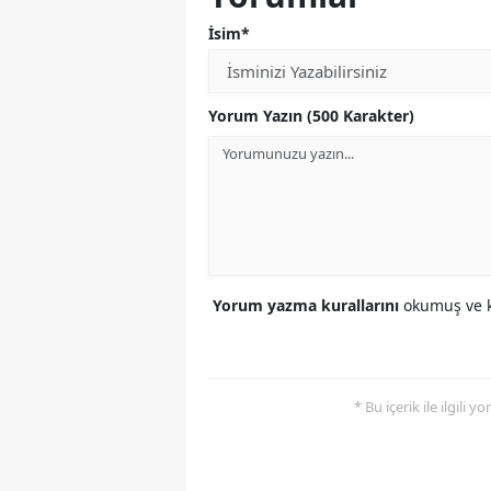
İsim*
Yorum Yazın (500 Karakter)
Yorum yazma kurallarını
okumuş ve k
* Bu içerik ile ilgili 