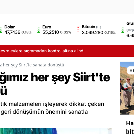
Gra
Bitcoin
Dolar
Euro
(TL)
Çarşı
47,7436
55,2510
3.099.280
0.18%
0.32%
0.115%
6.6
sıçramadan kontrol altına alındı
z her şey Siirt'te sanata dönüştü
H
ğımız her şey Siirt'te
tü
atık malzemeleri işleyerek dikkat çeken
i, geri dönüşümün önemini sanatla
Ha
bi