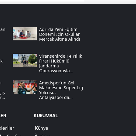
Samsun
Siirt
kan
Ağrı'da Yeni Eğitim
Dönemi Için Okullar
Sinop
Mercek Altına Alındı
Sivas
Viranşehirde 14 Yıllık
Tekirdağ
ki
Firari Hükümlü
Jandarma
Operasyonuyla
Tokat
Yakalandı
i
Amedspor’un Gol
Trabzon
Makinesine Süper Lig
çiş
Yolcusu:
Tunceli
r
Antalyaspor’da
Diagne Operasyonu
Şanlıurfa
LER
KURUMSAL
Uşak
leriler
Künye
Van