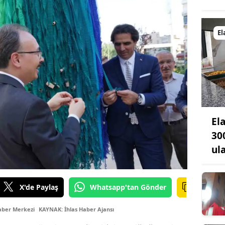
El
El
30
ul
X'de Paylaş
Whatsapp'tan Gönder
aber Merkezi
KAYNAK: İhlas Haber Ajansı