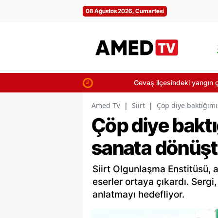
08 Ağustos 2026, Cumartesi
Gevaş ilçesindeki yangın çevre evlere 
Amed TV
|
Siirt
|
Çöp diye baktığımı
Çöp diye baktı
sanata dönüş
Siirt Olgunlaşma Enstitüsü, 
eserler ortaya çıkardı. Serg
anlatmayı hedefliyor.