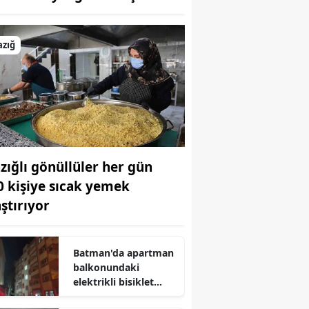
Bilecik
Bingöl
azığ
Bitlis
Bolu
Burdur
Bursa
azığlı gönüllüler her gün
0 kişiye sıcak yemek
Çanakkale
aştırıyor
Çankırı
Çorum
Batman'da apartman
balkonundaki
Denizli
elektrikli bisiklet
bataryası büyük bir
Diyarbakır