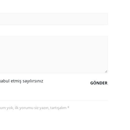
abul etmiş sayılırsınız
GÖNDER
yorum yok, ilk yorumu siz yazın, tartışalım *