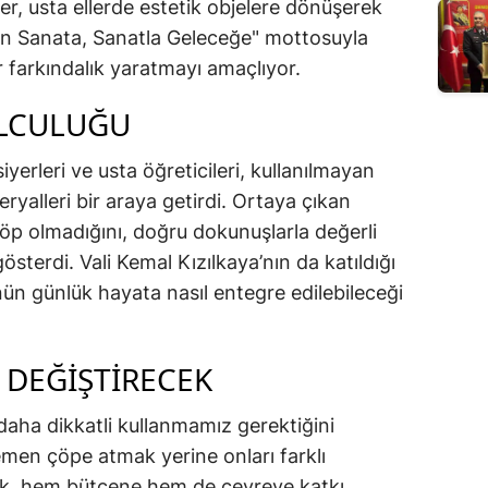
er, usta ellerde estetik objelere dönüşerek
ktan Sanata, Sanatla Geleceğe" mottosuyla
r farkındalık yaratmayı amaçlıyor.
OLCULUĞU
yerleri ve usta öğreticileri, kullanılmayan
eryalleri bir araya getirdi. Ortaya çıkan
 çöp olmadığını, doğru dokunuşlarla değerli
österdi. Vali Kemal Kızılkaya’nın da katıldığı
ün günlük hayata nasıl entegre edilebileceği
İ DEĞİŞTİRECEK
 daha dikkatli kullanmamız gerektiğini
 hemen çöpe atmak yerine onları farklı
k, hem bütçene hem de çevreye katkı