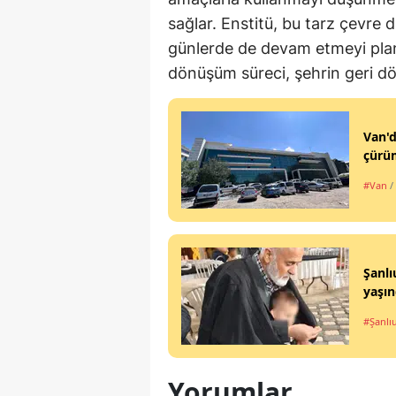
sağlar. Enstitü, bu tarz çevre 
günlerde de devam etmeyi planl
dönüşüm süreci, şehrin geri dön
Van'd
çürüm
#Van
/
Şanlı
yaşın
#Şanlı
Yorumlar