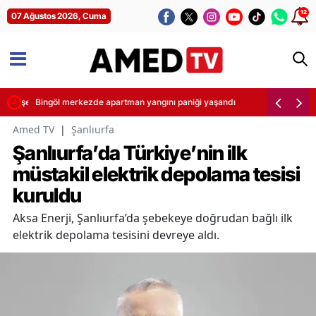
12
07 Ağustos 2026, Cuma
 Şimşek yaptı
Bingöl merkezde apartman yangını paniği yaşandı
Amed TV
|
Şanlıurfa
Şanlıurfa’da Türkiye’nin ilk
müstakil elektrik depolama tesisi
kuruldu
Aksa Enerji, Şanlıurfa’da şebekeye doğrudan bağlı ilk
elektrik depolama tesisini devreye aldı.