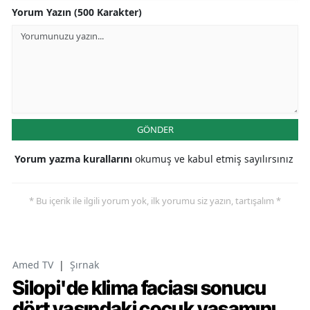
Yorum Yazın (500 Karakter)
GÖNDER
Yorum yazma kurallarını
okumuş ve kabul etmiş sayılırsınız
* Bu içerik ile ilgili yorum yok, ilk yorumu siz yazın, tartışalım *
Amed TV
|
Şırnak
Silopi'de klima faciası sonucu
dört yaşındaki çocuk yaşamını