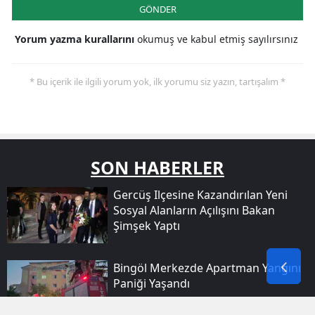
GÖNDER
Yorum yazma kurallarını
okumuş ve kabul etmiş sayılırsınız
* Bu içerik ile ilgili yorum yok, ilk yorumu siz yazın, tartışalım *
SON HABERLER
Gercüş Ilçesine Kazandırılan Yeni
Sosyal Alanların Açılışını Bakan
Şimşek Yaptı
Bingöl Merkezde Apartman Yangını
Paniği Yaşandı