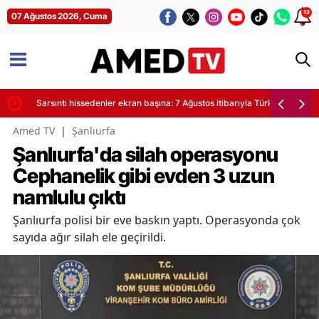
12
07 Ağustos 2026, Cuma
yor
Sarsıntı hissedenler ekran başına: 7 Ağustos itibarıyla Türkiye'de son de
Amed TV
|
Şanlıurfa
Şanlıurfa'da silah operasyonu
Cephanelik gibi evden 3 uzun
namlulu çıktı
Şanlıurfa polisi bir eve baskın yaptı. Operasyonda çok
sayıda ağır silah ele geçirildi.