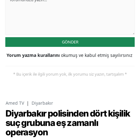
GÖNDER
Yorum yazma kurallarını
okumuş ve kabul etmiş sayılırsınız
* Bu içerik ile ilgili yorum yok, ilk yorumu siz yazın, tartışalım *
Amed TV
|
Diyarbakır
Diyarbakır polisinden dört kişilik
suç grubuna eş zamanlı
operasyon