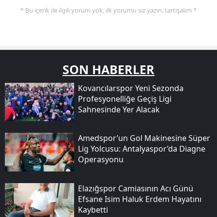
* Bu içerik ile ilgili yorum yok, ilk yorumu siz yazın, tartışalım *
SON HABERLER
Kovancılarspor Yeni Sezonda
Profesyonelliğe Geçiş Ligi
Sahnesinde Yer Alacak
Amedspor’un Gol Makinesine Süper
Lig Yolcusu: Antalyaspor’da Diagne
Operasyonu
Elazığspor Camiasının Acı Günü
Efsane Isim Haluk Erdem Hayatını
Kaybetti