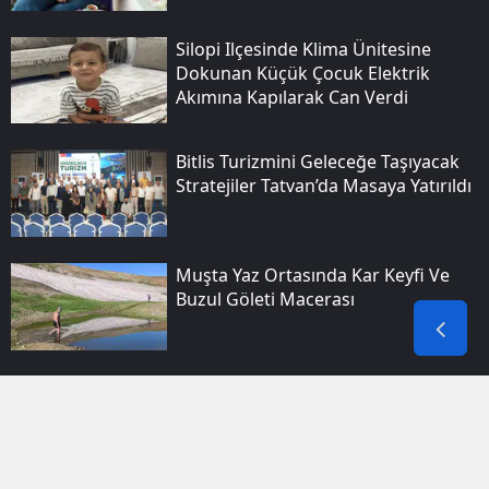
Silopi Ilçesinde Klima Ünitesine
Dokunan Küçük Çocuk Elektrik
Akımına Kapılarak Can Verdi
Bitlis Turizmini Geleceğe Taşıyacak
Stratejiler Tatvan’da Masaya Yatırıldı
Muşta Yaz Ortasında Kar Keyfi Ve
Buzul Göleti Macerası
Diyarbakır Polisinden Dört Kişilik
Suç Grubuna Eş Zamanlı Operasyon