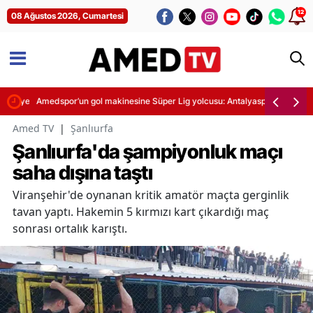
12
08 Ağustos 2026, Cumartesi
nde yer alacak
Amedspor’un gol makinesine Süper Lig yolcusu: Antalyaspor’da Diagne
Amed TV
|
Şanlıurfa
Şanlıurfa'da şampiyonluk maçı
saha dışına taştı
Viranşehir'de oynanan kritik amatör maçta gerginlik
tavan yaptı. Hakemin 5 kırmızı kart çıkardığı maç
sonrası ortalık karıştı.