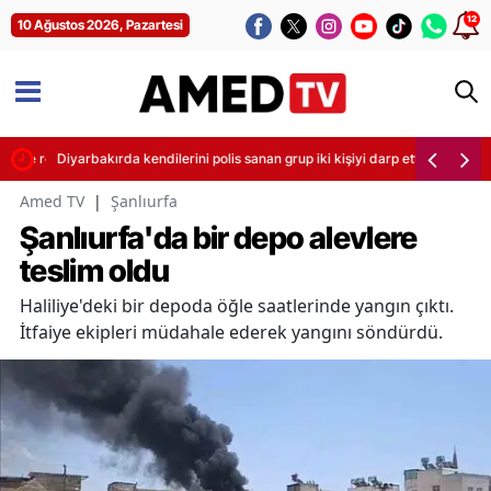
12
10 Ağustos 2026, Pazartesi
örende resmen duyurdu
Diyarbakırda kendilerini polis sanan grup iki kişiyi darp etti
Amed TV
|
Şanlıurfa
Şanlıurfa'da bir depo alevlere
teslim oldu
Haliliye'deki bir depoda öğle saatlerinde yangın çıktı.
İtfaiye ekipleri müdahale ederek yangını söndürdü.