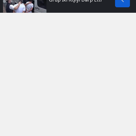
Ceylanpınar Yolunda Otomobil
Şarampole Uçtu 1 Kişi Yaşamını
Yitirdi
Deniz Seki'den Korkutan Haber:
Balkonda Ayağı Kaydı, Hastaneye
Kaldırıldı
Amedspor Yeni Transferlerini
Taraftarıyla Birlikte Düzenlenen
Törenle Duyurdu
Batman Yolunda Iki Minibüsün
Karıştığı Kazada Dokuz Kişi
Yaralandı