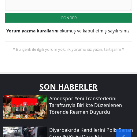
GÖNDER
Yorum yazma kurallarını
okumuş ve kabul etmiş sayılırsınız
* Bu içerik ile ilgili yorum yok, ilk yorumu siz yazın, tartışalım *
SON HABERLER
Amedspor Yeni Transferlerini
Taraftarıyla Birlikte Düzenlenen
Törende Resmen Duyurdu
Diyarbakırda Kendilerini Polis Sanan
Grup Iki Kişiyi Darp Etti