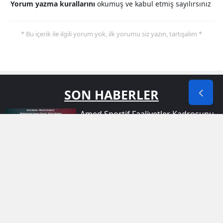
Yorum yazma kurallarını
okumuş ve kabul etmiş sayılırsınız
* Bu içerik ile ilgili yorum yok, ilk yorumu siz yazın, tartışalım *
SON HABERLER
Amed Sportif Faaliyetler Kadrosunu
Dört Yeni Oyuncuyla Güçlendirdi
Nusaybin'de Maskeli Iki Kişi Iş Yerine
Kurşun Yağdırdı
Şırnak Gece Gökyüzünde Teknoloji