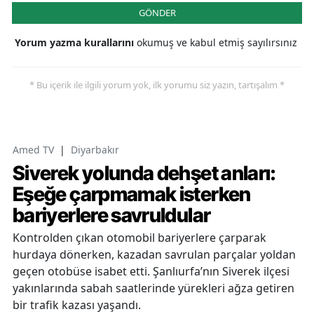
GÖNDER
Yorum yazma kurallarını
okumuş ve kabul etmiş sayılırsınız
* Bu içerik ile ilgili yorum yok, ilk yorumu siz yazın, tartışalım *
Amed TV
|
Diyarbakır
Siverek yolunda dehşet anları:
Eşeğe çarpmamak isterken
bariyerlere savruldular
Kontrolden çıkan otomobil bariyerlere çarparak
hurdaya dönerken, kazadan savrulan parçalar yoldan
geçen otobüse isabet etti. Şanlıurfa’nın Siverek ilçesi
yakınlarında sabah saatlerinde yürekleri ağza getiren
bir trafik kazası yaşandı.