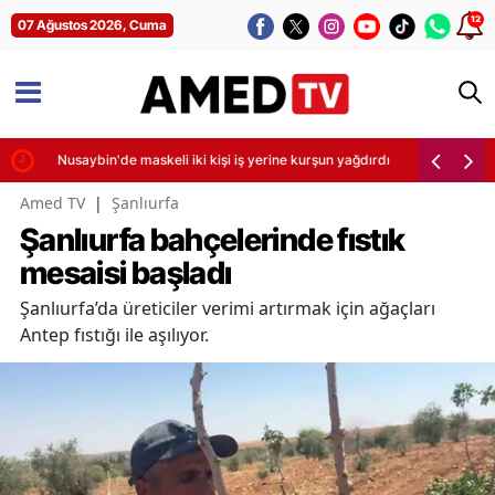
12
07 Ağustos 2026, Cuma
irdi
Nusaybin'de maskeli iki kişi iş yerine kurşun yağdırdı
Amed TV
|
Şanlıurfa
Şanlıurfa bahçelerinde fıstık
mesaisi başladı
Şanlıurfa’da üreticiler verimi artırmak için ağaçları
Antep fıstığı ile aşılıyor.