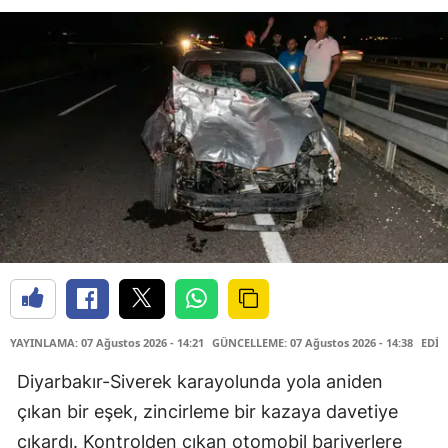
YAYINLAMA: 07 Ağustos 2026 - 14:21
GÜNCELLEME: 07 Ağustos 2026 - 14:38
EDİT
Diyarbakır-Siverek karayolunda yola aniden
çıkan bir eşek, zincirleme bir kazaya davetiye
çıkardı. Kontrolden çıkan otomobil bariyerlere