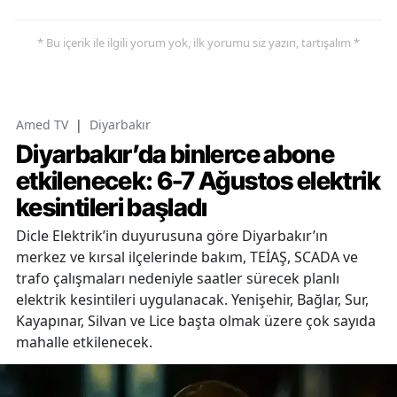
* Bu içerik ile ilgili yorum yok, ilk yorumu siz yazın, tartışalım *
Amed TV
|
Diyarbakır
Diyarbakır’da binlerce abone
etkilenecek: 6-7 Ağustos elektrik
kesintileri başladı
Dicle Elektrik’in duyurusuna göre Diyarbakır’ın
merkez ve kırsal ilçelerinde bakım, TEİAŞ, SCADA ve
trafo çalışmaları nedeniyle saatler sürecek planlı
elektrik kesintileri uygulanacak. Yenişehir, Bağlar, Sur,
Kayapınar, Silvan ve Lice başta olmak üzere çok sayıda
mahalle etkilenecek.