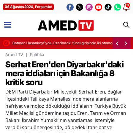
12
06 Ağustos 2026, Perşembe
sintileri başladı
Batman Hasankeyf yolu üzerindeki tünel girişinde iki otomobil çarpıştı
Amed TV
|
Politika
Serhat Eren'den Diyarbakır'daki
mera iddiaları için Bakanlığa 8
kritik soru
DEM Parti Diyarbakır Milletvekili Serhat Eren, Bağlar
ilçesindeki Tellikaya Mahallesi'nde mera alanlarına
hafriyat ve moloz döküldüğü iddialarını Türkiye Büyük
Millet Meclisi gündemine taşıdı. Eren, Tarım ve Orman
Bakanı İbrahim Yumaklı'nın yanıtlaması istemiyle
verdiği soru önergesinde, bölgedeki tahribat ve