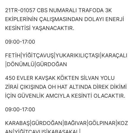
21TR-01057 CBS NUMARALI TRAFODA 3K
EKİPLERİNİN ÇALIŞMASINDAN DOLAYI ENERJİ
KESİNTİSİ YAŞANACAKTIR.
09:00-17:00
FETİH|YİĞİTÇAVUŞ|YUKARIKILIÇTAŞI|KARAÇALI
|DÖNÜMLÜ|GÜRDOĞAN
450 EVLER KAVŞAK KÖKTEN SİLVAN YOLU
ZİRAİ ÇIKIŞINDA OH HAT ALTINDA DİREK DİKİMİ
İÇİN GÜVENLİK AMCIYLA KESİNTİ OLACAKTIR.
09:00-17:00
KARABAŞ|GÜRDOĞAN|BAĞIVAR|GÖLPINAR|KOZ
AN|YİĞİTÇAVUŞ|KABASAKAL|