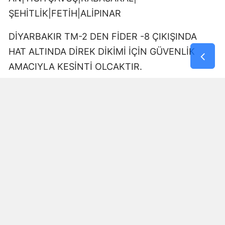
ŞEHİTLİK|FETİH|ALİPINAR
DİYARBAKIR TM-2 DEN FİDER -8 ÇIKIŞINDA
HAT ALTINDA DİREK DİKİMİ İÇİN GÜVENLİK
AMACIYLA KESİNTİ OLCAKTIR.
10:00-11:30
AZİZİYE|YOLALTI|ÜÇKUYU|DOKUZÇELTİK
üçkuyu toki kökten fidanlık çıkışında kesici ekibi
çalışması olacak.
09:00-17:00
KARDEŞLER|YUKARIKILIÇTAŞI|HAVACILAR|ELİD
OLU|BÜYÜKKADI|ERİMLİ|KESİKAĞAÇ