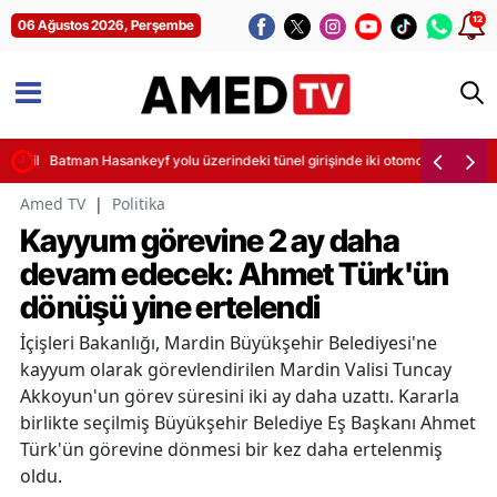
12
06 Ağustos 2026, Perşembe
sintileri başladı
Batman Hasankeyf yolu üzerindeki tünel girişinde iki otomobil çarpıştı
Amed TV
|
Politika
Kayyum görevine 2 ay daha
devam edecek: Ahmet Türk'ün
dönüşü yine ertelendi
İçişleri Bakanlığı, Mardin Büyükşehir Belediyesi'ne
kayyum olarak görevlendirilen Mardin Valisi Tuncay
Akkoyun'un görev süresini iki ay daha uzattı. Kararla
birlikte seçilmiş Büyükşehir Belediye Eş Başkanı Ahmet
Türk'ün görevine dönmesi bir kez daha ertelenmiş
oldu.