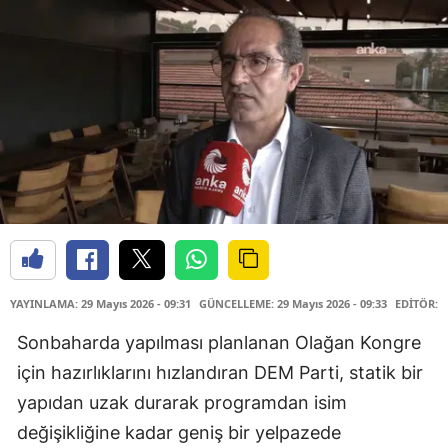
YAYINLAMA: 29 Mayıs 2026 - 09:31
GÜNCELLEME: 29 Mayıs 2026 - 09:33
EDİTÖR: 
Sonbaharda yapılması planlanan Olağan Kongre
için hazırlıklarını hızlandıran DEM Parti, statik bir
yapıdan uzak durarak programdan isim
değişikliğine kadar geniş bir yelpazede