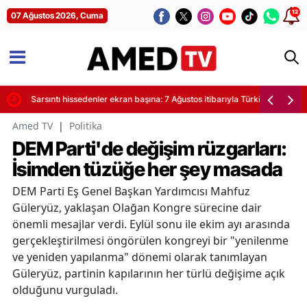
12
07 Ağustos 2026, Cuma
yor
Sarsıntı hissedenler ekran başına: 7 Ağustos itibarıyla Türkiye'de son de
Amed TV
|
Politika
DEM Parti'de değişim rüzgarları:
İsimden tüzüğe her şey masada
DEM Parti Eş Genel Başkan Yardımcısı Mahfuz
Güleryüz, yaklaşan Olağan Kongre sürecine dair
önemli mesajlar verdi. Eylül sonu ile ekim ayı arasında
gerçekleştirilmesi öngörülen kongreyi bir "yenilenme
ve yeniden yapılanma" dönemi olarak tanımlayan
Güleryüz, partinin kapılarının her türlü değişime açık
olduğunu vurguladı.