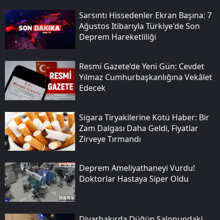
Sarsıntı Hissedenler Ekran Başına: 7
Ağustos Itibarıyla Türkiye'de Son
Deprem Hareketliliği
Resmi Gazete’de Yeni Gün: Cevdet
Yılmaz Cumhurbaşkanlığına Vekâlet
Edecek
Sigara Tiryakilerine Kötü Haber: Bir
Zam Dalgası Daha Geldi, Fiyatlar
Zirveye Tırmandı
Deprem Ameliyathaneyi Vurdu!
Doktorlar Hastaya Siper Oldu
Diyarbakırda Düğün Salonundaki