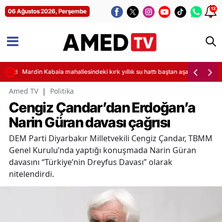
12
06 Ağustos 2026, Perşembe
nın detayları
Mardin Kabala mahallesindeki kırk yıllık su hattı baştan aşağı yenileniyo
Amed TV
|
Politika
Cengiz Çandar’dan Erdoğan’a
Narin Güran davası çağrısı
DEM Parti Diyarbakır Milletvekili Cengiz Çandar, TBMM
Genel Kurulu’nda yaptığı konuşmada Narin Güran
davasını “Türkiye’nin Dreyfus Davası” olarak
nitelendirdi.