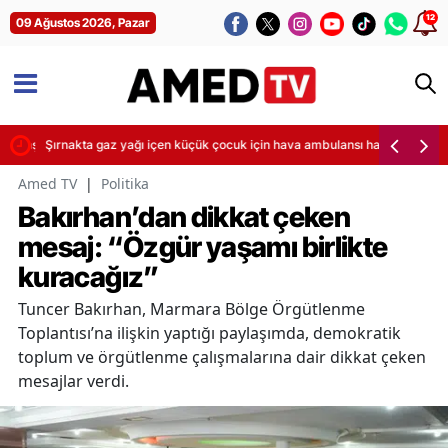
12
09 Ağustos 2026, Pazar
ya başladı
Şırnakta gaz yağı içen küçük çocuk için hava ambulansı havalandı
Amed TV
|
Politika
Bakırhan’dan dikkat çeken
mesaj: “Özgür yaşamı birlikte
kuracağız”
Tuncer Bakırhan, Marmara Bölge Örgütlenme
Toplantısı’na ilişkin yaptığı paylaşımda, demokratik
toplum ve örgütlenme çalışmalarına dair dikkat çeken
mesajlar verdi.