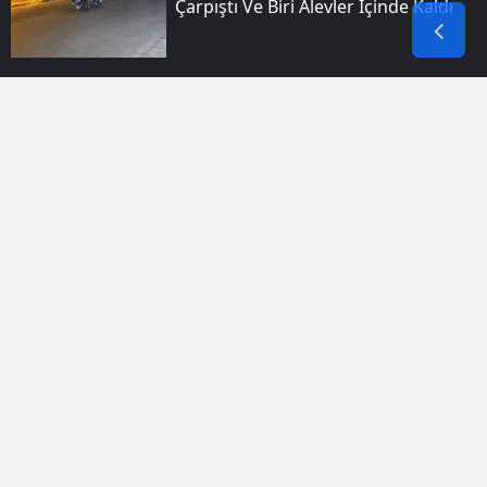
Çarpıştı Ve Biri Alevler Içinde Kaldı
Arıcak Ilçesindeki Sarp Kayalıkta
Arıların Doğal Bal Üretimi Şaşırttı
Bismil'de Bir Dairede Dokuz Saat
Arayla Iki Yangın Çıktı
Hakkari Doski Vadisinde Şaşırtan
Yengeç Keşfi
Birecik Ilçesinde Iki Motosikletin
Karıştığı Kazada Dört Kişi Yaralandı