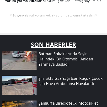
Yorum yazma kurallarını
okumuş ve kabul etmiş sayılırsınız
* Bu içerik ile ilgili yorum yok, ilk yorumu siz yazın, tartışalım *
SON HABERLER
Batman Sokaklarında Seyir
Halindeki Bir Otomobil Aniden
Yanmaya Başladı
Şırnakta Gaz Yağı Içen Küçük Çocuk
Için Hava Ambulansı Havalandı
Şanlıurfa Birecik'te Iki Motosiklet