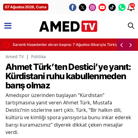
12
07 Ağustos 2026, Cuma
yor
Sarsıntı hissedenler ekran başına: 7 Ağustos itibarıyla Türkiye'de son de
Amed TV
|
Politika
Ahmet Türk’ten Destici’ye yanıt:
Kürdistani ruhu kabullenmeden
barış olmaz
Amedspor üzerinden başlayan “Kürdistan”
tartışmasına yanıt veren Ahmet Türk, Mustafa
Destici’nin sözlerine sert çıktı. Türk, “Bir halkın dili,
kültürü ve kimliği spora yansıyorsa bunu inkar ederek
barışı kuramazsınız” diyerek dikkat çeken mesajlar
verdi.