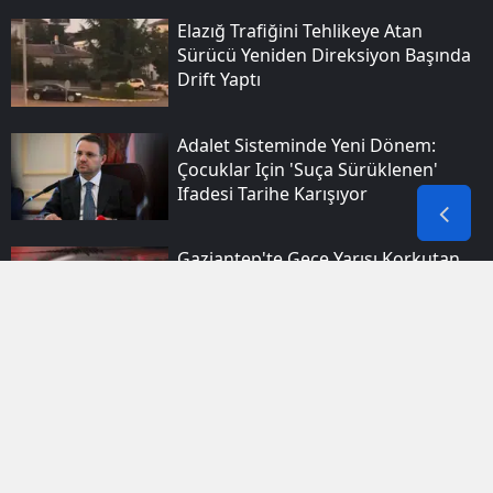
Elazığ Trafiğini Tehlikeye Atan
Sürücü Yeniden Direksiyon Başında
Drift Yaptı
Adalet Sisteminde Yeni Dönem:
Çocuklar Için 'suça Sürüklenen'
Ifadesi Tarihe Karışıyor
Gaziantep'te Gece Yarısı Korkutan
Sarsıntı: Afad'dan Ilk Açıklama Geldi
Tebligat Geldi Sanıp Tıkladı, Tüm
Hayatını Siber Korsanlara Teslim Etti:
İşte Adım Adım Yeni Nesil
Dolandırıcılık Tuzağı