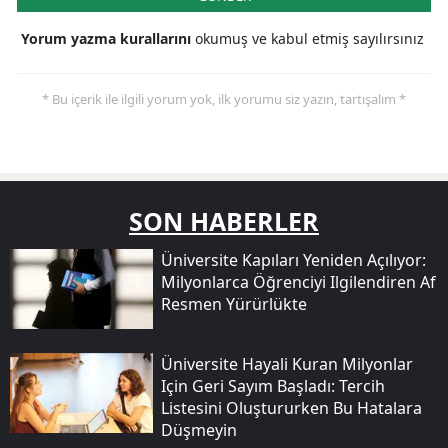
Yorum yazma kurallarını
okumuş ve kabul etmiş sayılırsınız
* Bu içerik ile ilgili yorum yok, ilk yorumu siz yazın, tartışalım *
SON HABERLER
Üniversite Kapıları Yeniden Açılıyor:
Milyonlarca Öğrenciyi Ilgilendiren Af
Resmen Yürürlükte
Üniversite Hayali Kuran Milyonlar
Için Geri Sayım Başladı: Tercih
Listesini Oluştururken Bu Hatalara
Düşmeyin