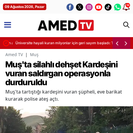
12
09 Ağustos 2026, Pazar
ndiren af resmen yürürlükte
Üniversite hayali kuran milyonlar için geri sayım başladı: Tercih listesi
Amed TV
|
Muş
Muş'ta silahlı dehşet Kardeşini
vuran saldırgan operasyonla
durduruldu
Muş'ta tartıştığı kardeşini vuran şüpheli, eve barikat
kurarak polise ateş açtı.