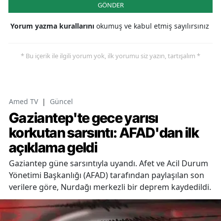
GÖNDER
Yorum yazma kurallarını
okumuş ve kabul etmiş sayılırsınız
* Bu içerik ile ilgili yorum yok, ilk yorumu siz yazın, tartışalım *
Amed TV
|
Güncel
Gaziantep'te gece yarısı
korkutan sarsıntı: AFAD'dan ilk
açıklama geldi
Gaziantep güne sarsıntıyla uyandı. Afet ve Acil Durum
Yönetimi Başkanlığı (AFAD) tarafından paylaşılan son
verilere göre, Nurdağı merkezli bir deprem kaydedildi.