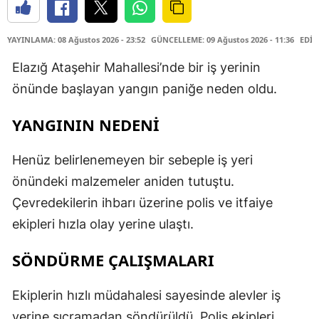
YAYINLAMA: 08 Ağustos 2026 - 23:52
GÜNCELLEME: 09 Ağustos 2026 - 11:36
EDİT
Elazığ Ataşehir Mahallesi’nde bir iş yerinin
önünde başlayan yangın paniğe neden oldu.
YANGININ NEDENİ
Henüz belirlenemeyen bir sebeple iş yeri
önündeki malzemeler aniden tutuştu.
Çevredekilerin ihbarı üzerine polis ve itfaiye
ekipleri hızla olay yerine ulaştı.
SÖNDÜRME ÇALIŞMALARI
Ekiplerin hızlı müdahalesi sayesinde alevler iş
yerine sıçramadan söndürüldü. Polis ekipleri