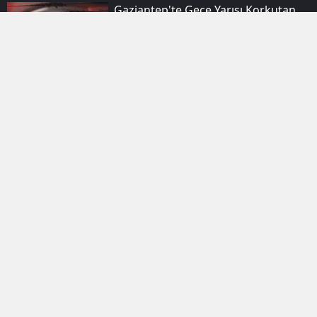
Gaziantep'te Gece Yarısı Korkutan
Sarsıntı: Afad'dan Ilk Açıklama Geldi
Tebligat Geldi Sanıp Tıkladı, Tüm
Hayatını Siber Korsanlara Teslim Etti:
İşte Adım Adım Yeni Nesil
Dolandırıcılık Tuzağı
Suça Sürüklenen Çocuklara Ilişkin
Kanun Teklifi Tbmm Genel
Kurulunda Kabul Edildi
Elazığ Osb Kavşağında Tırın
Otomobili Sürüklediği Kaza
Kameraya Yansıdı
Çeyrek Altın 11 Bin Liraya Dayandı: