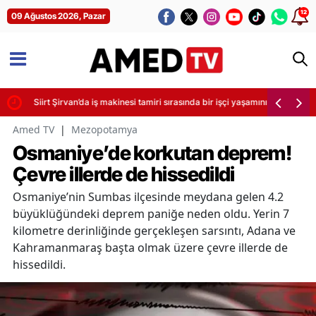
12
09 Ağustos 2026, Pazar
Siirt Şirvan’da iş makinesi tamiri sırasında bir işçi yaşamını yitirdi
Amed TV
|
Mezopotamya
Osmaniye’de korkutan deprem!
Çevre illerde de hissedildi
Osmaniye’nin Sumbas ilçesinde meydana gelen 4.2
büyüklüğündeki deprem paniğe neden oldu. Yerin 7
kilometre derinliğinde gerçekleşen sarsıntı, Adana ve
Kahramanmaraş başta olmak üzere çevre illerde de
hissedildi.