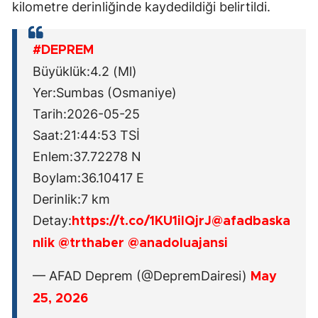
kilometre derinliğinde kaydedildiği belirtildi.
#DEPREM
Büyüklük:4.2 (Ml)
Yer:Sumbas (Osmaniye)
Tarih:2026-05-25
Saat:21:44:53 TSİ
Enlem:37.72278 N
Boylam:36.10417 E
Derinlik:7 km
Detay:
https://t.co/1KU1ilQjrJ
@afadbaska
nlik
@trthaber
@anadoluajansi
— AFAD Deprem (@DepremDairesi)
May
25, 2026