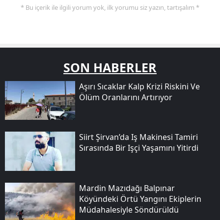
* Bu içerik ile ilgili yorum yok, ilk yorumu siz yazın, tartışalım *
SON HABERLER
Aşırı Sıcaklar Kalp Krizi Riskini Ve
Ölüm Oranlarını Artırıyor
Siirt Şirvan’da Iş Makinesi Tamiri
Sırasında Bir Işçi Yaşamını Yitirdi
Mardin Mazıdağı Balpınar
Köyündeki Örtü Yangını Ekiplerin
Müdahalesiyle Söndürüldü