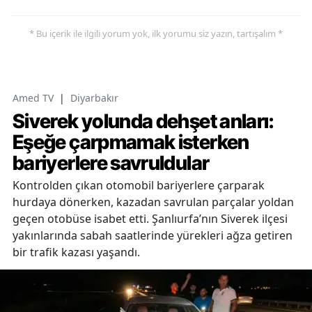
* Bu içerik ile ilgili yorum yok, ilk yorumu siz yazın, tartışalım *
Amed TV
|
Diyarbakır
Siverek yolunda dehşet anları:
Eşeğe çarpmamak isterken
bariyerlere savruldular
Kontrolden çıkan otomobil bariyerlere çarparak
hurdaya dönerken, kazadan savrulan parçalar yoldan
geçen otobüse isabet etti. Şanlıurfa’nın Siverek ilçesi
yakınlarında sabah saatlerinde yürekleri ağza getiren
bir trafik kazası yaşandı.