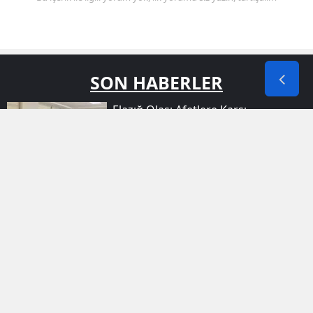
SON HABERLER
Elazığ Olası Afetlere Karşı
Hazırlıklarını Gözden Geçirdi
Diyarbakır Valisi Zorluoğlu
Uyuşturucu Tacirlerine Karşı Sert
Önlemler Alacaklarını Açıkladı
Amedspor'un Gözü Fransa'da:
Fildişili Yıldız Için Geri Sayım Başladı