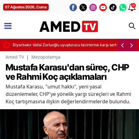
12
07 Ağustos 2026, Cuma
Diyarbakır Valisi Zorluoğlu uyuşturucu tacirlerine karşı sert önlemler ala
Amed TV
|
Mezopotamya
Mustafa Karasu'dan süreç, CHP
ve Rahmi Koç açıklamaları
Mustafa Karasu, "umut hakkı", yeni yasal
düzenlemeler, CHP'ye yönelik yargı süreçleri ve Rahmi
Koç tartışmasına ilişkin değerlendirmelerde bulundu.