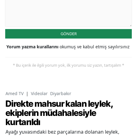
GÖNDER
Yorum yazma kurallarını
okumuş ve kabul etmiş sayılırsınız
* Bu içerik ile ilgili yorum yok, ilk yorumu siz yazın, tartışalım *
Amed TV
|
Videolar
Diyarbakır
Direkte mahsur kalan leylek,
ekiplerin müdahalesiyle
kurtarıldı
Ayağı yuvasındaki bez parçalarına dolanan leylek,