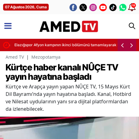
12
07 Ağustos 2026, Cuma
klama
Elazığspor Afyon kampının ikinci bölümünü tamamlayarak kısa bir tatile 
Amed TV
|
Mezopotamya
Kürtçe haber kanalı NÛÇE TV
yayın hayatına başladı
Kürtçe ve Arapça yayın yapan NÛÇE TV, 15 Mayıs Kürt
Dil Bayramı’nda yayın hayatına başladı. Kanal, Hotbird
ve Nilesat uydularının yanı sıra dijital platformlardan
da izlenebilecek.