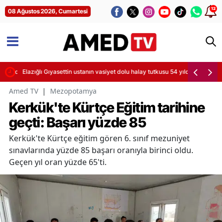
12
08 Ağustos 2026, Cumartesi
dırıldı
Elazığlı Gıyasettin ustanın vasiyet dolu halay tutkusu 54 yıldır sürüyor
Amed TV
|
Mezopotamya
Kerkük'te Kürtçe Eğitim tarihine
geçti: Başarı yüzde 85
Kerkük'te Kürtçe eğitim gören 6. sınıf mezuniyet
sınavlarında yüzde 85 başarı oranıyla birinci oldu.
Geçen yıl oran yüzde 65'ti.