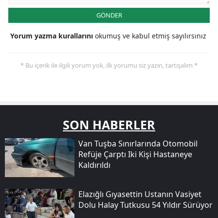
GÖNDER
Yorum yazma kurallarını
okumuş ve kabul etmiş sayılırsınız
* Bu içerik ile ilgili yorum yok, ilk yorumu siz yazın, tartışalım *
SON HABERLER
Van Tuşba Sınırlarında Otomobil
Refüje Çarptı Iki Kişi Hastaneye
Kaldırıldı
Elazığlı Gıyasettin Ustanın Vasiyet
Dolu Halay Tutkusu 54 Yıldır Sürüyor