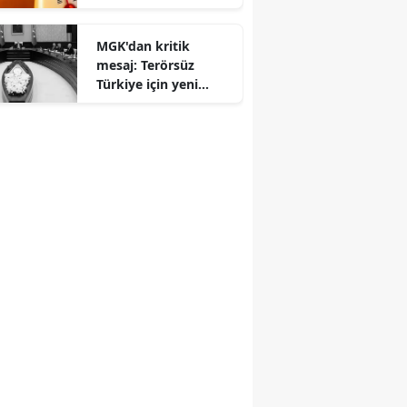
sıcaklar için kritik
Edirne
saat uyarısı
MGK'dan kritik
Elazığ
mesaj: Terörsüz
Türkiye için yeni
Erzincan
aşamaya geçiliyor
Erzurum
Eskişehir
Gaziantep
Giresun
Gümüşhane
Hakkari
Hatay
Isparta