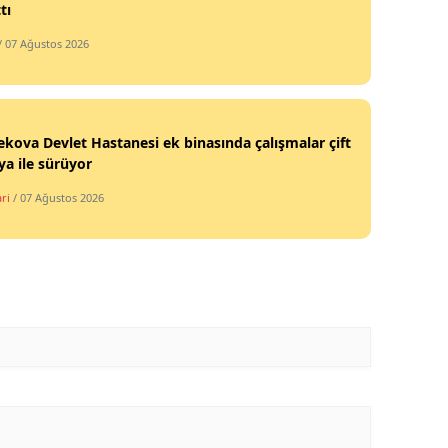
tı
/ 07 Ağustos 2026
kova Devlet Hastanesi ek binasında çalışmalar çift
ya ile sürüyor
ri
/ 07 Ağustos 2026