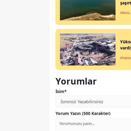
şaşırt
#Bitlis
Yükse
vardi
#Hakka
Yorumlar
İsim*
Yorum Yazın (500 Karakter)