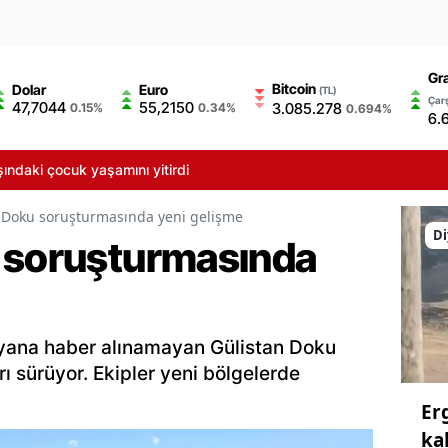
Gr
Bitcoin
Dolar
Euro
(TL)
Çarş
47,7044
55,2150
3.085.278
0.15%
0.34%
0.694%
6.
şındaki çocuk yaşamını yitirdi
 Doku soruşturmasında yeni gelişme
Di
 soruşturmasında
 yana haber alınamayan Gülistan Doku
 sürüyor. Ekipler yeni bölgelerde
Er
ka