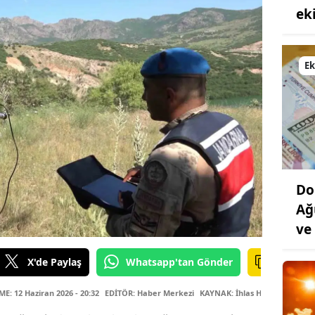
ek
E
Do
Ağ
ve 
X'de Paylaş
Whatsapp'tan Gönder
: 12 Haziran 2026 - 20:32
EDİTÖR: Haber Merkezi
KAYNAK: İhlas Haber Ajansı