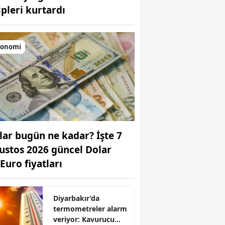
ipleri kurtardı
Bilecik
Bingöl
konomi
Bitlis
Bolu
Burdur
Bursa
lar bugün ne kadar? İşte 7
Çanakkale
ustos 2026 güncel Dolar
Çankırı
Euro fiyatları
Çorum
Denizli
Diyarbakır’da
termometreler alarm
Diyarbakır
veriyor: Kavurucu