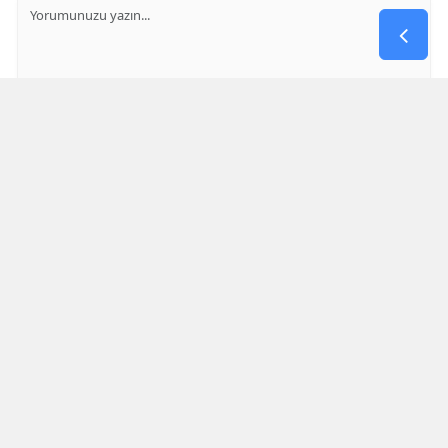
GÖNDER
Yorum yazma kurallarını
okumuş ve kabul etmiş sayılırsınız
* Bu içerik ile ilgili yorum yok, ilk yorumu siz yazın, tartışalım *
SON HABERLER
Şırnak Semalarında Ilk Gece Drone
Yarışları Nefes Kesti