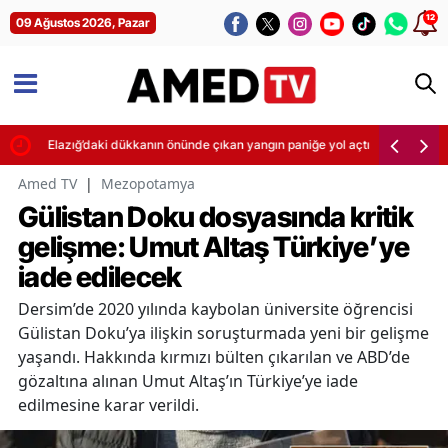
12
09 Ağustos 2026, Pazar
Elazığ’daki dükkanın önünde çıkan yangın paniğe yol açtı
Amed TV
|
Mezopotamya
Gülistan Doku dosyasında kritik
gelişme: Umut Altaş Türkiye’ye
iade edilecek
Dersim’de 2020 yılında kaybolan üniversite öğrencisi
Gülistan Doku’ya ilişkin soruşturmada yeni bir gelişme
yaşandı. Hakkında kırmızı bülten çıkarılan ve ABD’de
gözaltına alınan Umut Altaş’ın Türkiye’ye iade
edilmesine karar verildi.