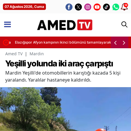
12
07 Ağustos 2026, Cuma
klama
Elazığspor Afyon kampının ikinci bölümünü tamamlayarak kısa bir tatile 
Amed TV
|
Mardin
Yeşilli yolunda iki araç çarpıştı
Mardin Yeşilli'de otomobillerin karıştığı kazada 5 kişi
yaralandı. Yaralılar hastaneye kaldırıldı.