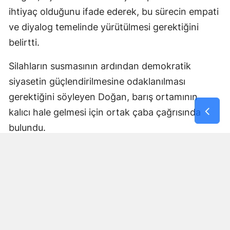
ihtiyaç olduğunu ifade ederek, bu sürecin empati
ve diyalog temelinde yürütülmesi gerektiğini
belirtti.
Silahların susmasının ardından demokratik
siyasetin güçlendirilmesine odaklanılması
gerektiğini söyleyen Doğan, barış ortamının
kalıcı hale gelmesi için ortak çaba çağrısında
bulundu.
DEM Parti Sözcüsü, açıklamasını toplumun tüm
kesimlerini diyalog ve ortak yaşam anlayışı
çerçevesinde sürece katkı sunmaya davet
ederek tamamladı.
Yorumlar