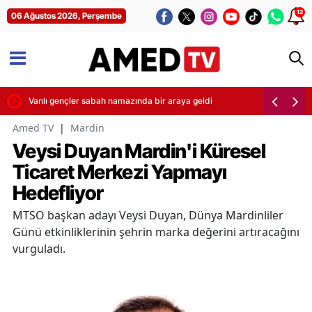
12
06 Ağustos 2026, Perşembe
skıvrak yakalandı
Vanlı gençler sabah namazında bir araya geldi
Amed TV
|
Mardin
Veysi Duyan Mardin'i Küresel
Ticaret Merkezi Yapmayı
Hedefliyor
MTSO başkan adayı Veysi Duyan, Dünya Mardinliler
Günü etkinliklerinin şehrin marka değerini artıracağını
vurguladı.