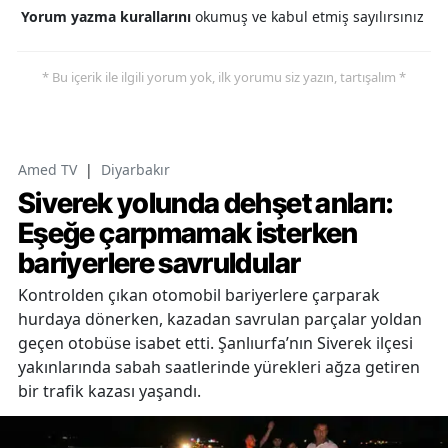
Yorum yazma kurallarını
okumuş ve kabul etmiş sayılırsınız
* Bu içerik ile ilgili yorum yok, ilk yorumu siz yazın, tartışalım *
Amed TV
|
Diyarbakır
Siverek yolunda dehşet anları:
Eşeğe çarpmamak isterken
bariyerlere savruldular
Kontrolden çıkan otomobil bariyerlere çarparak
hurdaya dönerken, kazadan savrulan parçalar yoldan
geçen otobüse isabet etti. Şanlıurfa’nın Siverek ilçesi
yakınlarında sabah saatlerinde yürekleri ağza getiren
bir trafik kazası yaşandı.