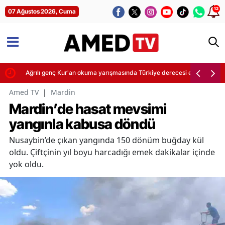
12
07 Ağustos 2026, Cuma
Ağrılı genç Kur'an okuma yarışmasında Türkiye derecesi elde etti
Amed TV
|
Mardin
Mardin’de hasat mevsimi
yangınla kabusa döndü
Nusaybin’de çıkan yangında 150 dönüm buğday kül
oldu. Çiftçinin yıl boyu harcadığı emek dakikalar içinde
yok oldu.