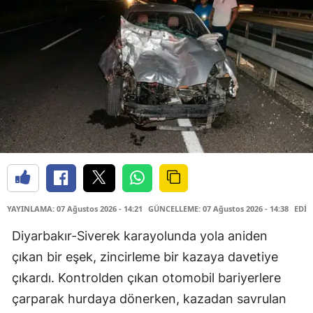
YAYINLAMA: 07 Ağustos 2026 - 14:21
GÜNCELLEME: 07 Ağustos 2026 - 14:38
EDİT
Diyarbakır-Siverek karayolunda yola aniden
çıkan bir eşek, zincirleme bir kazaya davetiye
çıkardı. Kontrolden çıkan otomobil bariyerlere
çarparak hurdaya dönerken, kazadan savrulan