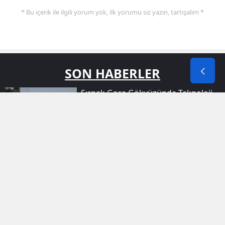
* Bu içerik ile ilgili yorum yok, ilk yorumu siz yazın, tartışalım *
SON HABERLER
Şırnak Gece Gökyüzünde Teknoloji
Şölenine Hazırlanıyor
Ağrılı Genç Kur'an Okuma
Yarışmasında Türkiye Derecesi Elde
Etti
Siirt Kooperatif Mahallesi Yolunda
Iki Araç Çarpıştı