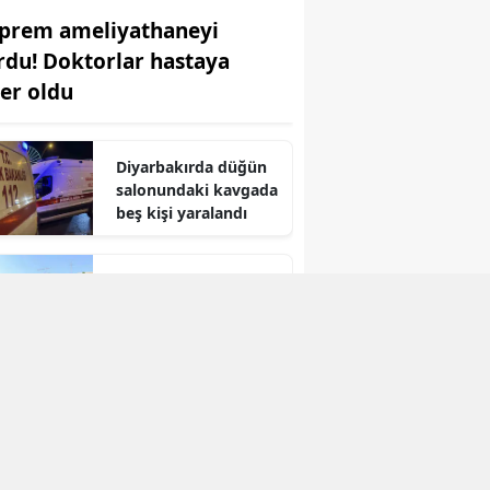
prem ameliyathaneyi
Yozgat
rdu! Doktorlar hastaya
Zonguldak
per oldu
Aksaray
Diyarbakırda düğün
Bayburt
salonundaki kavgada
beş kişi yaralandı
Karaman
Kırıkkale
Ahlat Malazgirt Zaferi
kutlamaları için geri
Batman
sayım başladı
Şırnak
Bartın
Ardahan
Iğdır