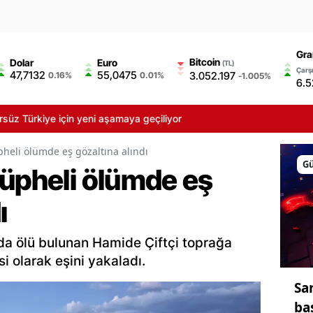
Gra
Bitcoin
Dolar
Euro
(TL)
Çarşı
47,7132
55,0475
3.052.197
0.16%
0.01%
-1.005%
6.5
e için yeni aşamaya geçiliyor
pheli ölümde eş gözaltına alındı
G
şüpheli ölümde eş
ı
a ölü bulunan Hamide Çiftçi toprağa
si olarak eşini yakaladı.
Sa
ba