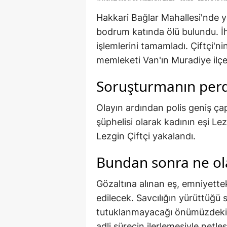
Hakkari Bağlar Mahallesi'nde y
bodrum katında ölü bulundu. İh
işlemlerini tamamladı. Çiftçi'ni
memleketi Van'ın Muradiye ilçe
Soruşturmanın perd
Olayın ardından polis geniş çapl
şüphelisi olarak kadının eşi Le
Lezgin Çiftçi yakalandı.
Bundan sonra ne ol
Gözaltına alınan eş, emniyettek
edilecek. Savcılığın yürüttüğü
tutuklanmayacağı önümüzdeki sa
adli sürecin ilerlemesiyle netle