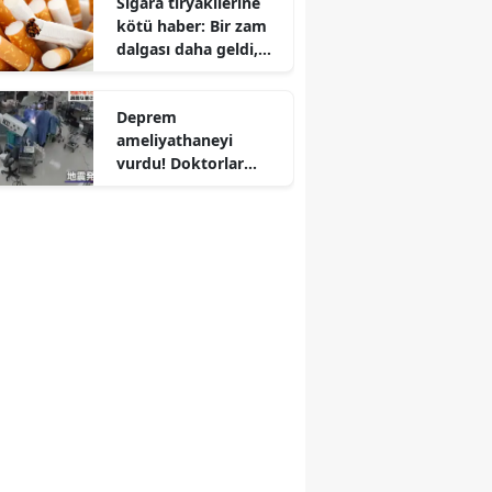
Sigara tiryakilerine
kötü haber: Bir zam
Edirne
dalgası daha geldi,
fiyatlar zirveye
Elazığ
tırmandı
Deprem
Erzincan
ameliyathaneyi
Erzurum
vurdu! Doktorlar
hastaya siper oldu
Eskişehir
Gaziantep
Giresun
Gümüşhane
Hakkari
Hatay
Isparta