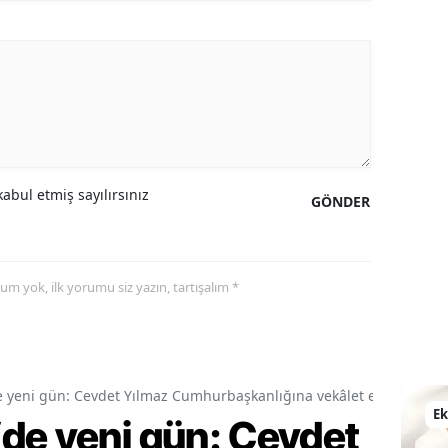
abul etmiş sayılırsınız
GÖNDER
yorum yok, ilk yorumu siz yazın, tartışalım *
e yeni gün: Cevdet Yılmaz Cumhurbaşkanlığına vekâlet edecek
E
de yeni gün: Cevdet