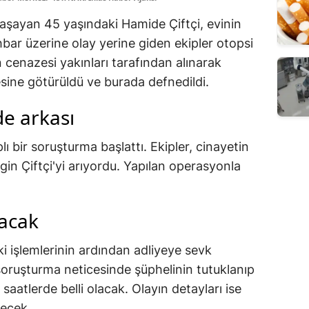
aşayan 45 yaşındaki Hamide Çiftçi, evinin
bar üzerine olay yerine giden ekipler otopsi
n cenazesi yakınları tarafından alınarak
sine götürüldü ve burada defnedildi.
e arkası
ı bir soruşturma başlattı. Ekipler, cinayetin
zgin Çiftçi'yi arıyordu. Yapılan operasyonla
acak
i işlemlerinin ardından adliyeye sevk
 soruşturma neticesinde şüphelinin tutuklanıp
atlerde belli olacak. Olayın detayları ise
şecek.