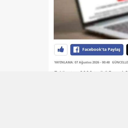
Facebook'ta Paylaş
YAYINLAMA: 07 Ağustos 2026 - 00:48
GÜNCELLEM
7 Ağustos 2026 tarihli Resmi G
alandaki kritik düzenlemelerin 
Cumhurbaşkanlığına vekâlet e
yönetmeliklerine kadar pek çok
Devletin resmi yayın organı 
tarihli sayısıyla okurlarıyla b
kapsayan geniş bir yelpazede y