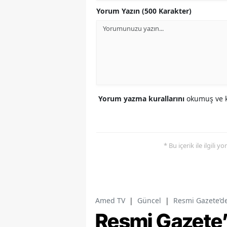
Yorum Yazın (500 Karakter)
Yorum yazma kurallarını
okumuş ve k
* Bu içerik ile ilgili 
Amed TV
|
Güncel
|
Resmi Gazete’d
Resmi Gazete’