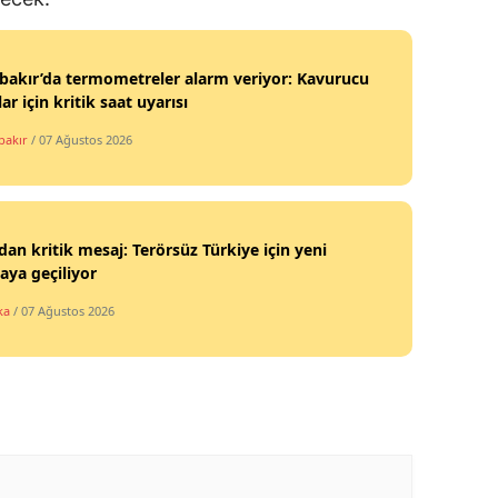
bakır’da termometreler alarm veriyor: Kavurucu
lar için kritik saat uyarısı
bakır
/ 07 Ağustos 2026
an kritik mesaj: Terörsüz Türkiye için yeni
ya geçiliyor
ka
/ 07 Ağustos 2026