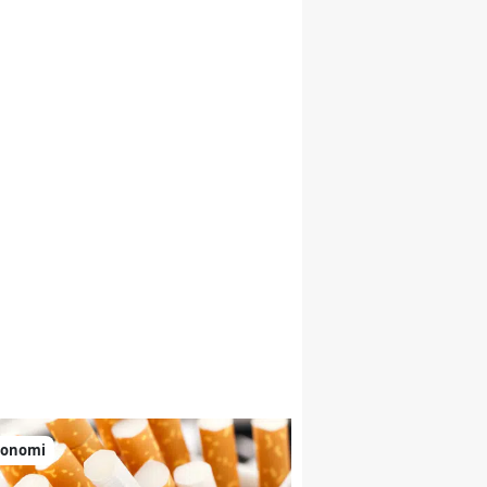
Malatya
Manisa
Kahramanmaraş
Mardin
Muğla
Muş
Nevşehir
Niğde
Ordu
Rize
konomi
Sakarya