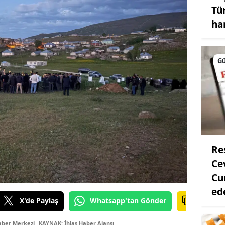
Tü
ha
G
Re
Ce
Cu
ed
X'de Paylaş
Whatsapp'tan Gönder
aber Merkezi
KAYNAK: İhlas Haber Ajansı