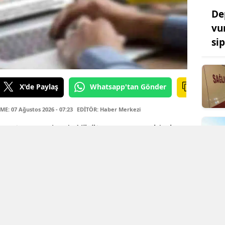
De
vu
si
X'de Paylaş
Whatsapp'tan Gönder
E: 07 Ağustos 2026 - 07:23
EDİTÖR: Haber Merkezi
azete yayımlandı. Yürütme, yargı ve idari
yer aldığı bugünkü sayıda,
decek isimden yükseköğretim
 önemli karar kamuoyuyla paylaşıldı.
olan Resmi Gazete, 7 Ağustos 2026 Cuma
uluştu. Yasama, yürütme ve yargı bölümlerini
ayımlanan kararlar, hem idari süreçleri hem