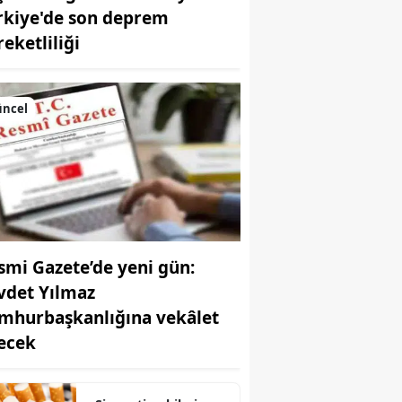
rkiye'de son deprem
Bilecik
reketliliği
Bingöl
Bitlis
üncel
Bolu
Burdur
Bursa
Çanakkale
smi Gazete’de yeni gün:
Çankırı
vdet Yılmaz
Çorum
mhurbaşkanlığına vekâlet
ecek
Denizli
Diyarbakır