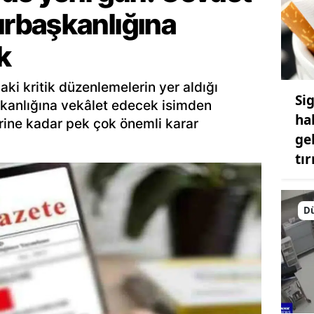
rbaşkanlığına
k
aki kritik düzenlemelerin yer aldığı
Si
anlığına vekâlet edecek isimden
ha
ine kadar pek çok önemli karar
gel
tı
D