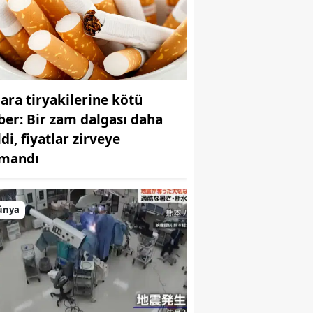
Samsun
Siirt
Sinop
gara tiryakilerine kötü
Sivas
ber: Bir zam dalgası daha
di, fiyatlar zirveye
Tekirdağ
rmandı
Tokat
Trabzon
ünya
Tunceli
Şanlıurfa
Uşak
Van