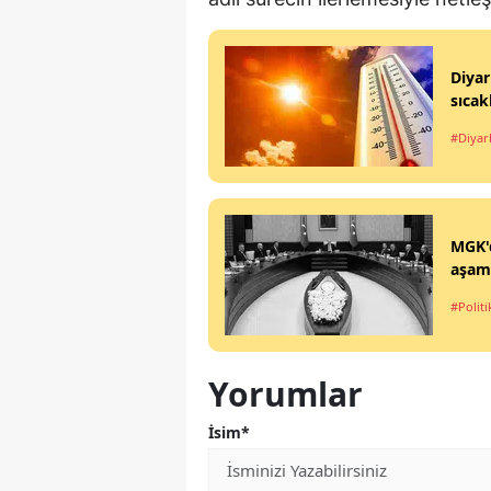
Diyar
sıcak
#Diyar
MGK'd
aşama
#Politi
Yorumlar
İsim*