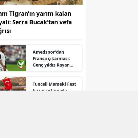
Yozgat
am Tigran’ın yarım kalan
yali: Serra Bucak’tan vefa
Zonguldak
ğrısı
Aksaray
Bayburt
Amedspor'dan
Fransa çıkarması:
Karaman
Genç yıldız Rayan
Lutin için geri sayım
Kırıkkale
başladı
Tunceli Mameki Fest
Batman
huzur ortamıyla
turizmde rekor
Şırnak
bekliyor
Bartın
Ardahan
ansı
Iğdır