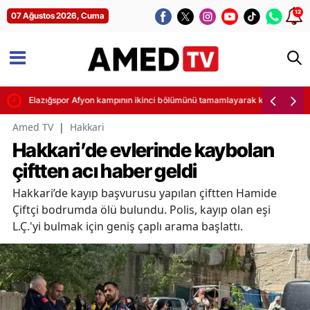
12
07 Ağustos 2026, Cuma
klama
Elazığspor Afyon kampının ikinci bölümünü tamamlayarak kısa bir tatile 
Amed TV
|
Hakkari
Hakkari’de evlerinde kaybolan
çiftten acı haber geldi
Hakkari’de kayıp başvurusu yapılan çiftten Hamide
Çiftçi bodrumda ölü bulundu. Polis, kayıp olan eşi
L.Ç.'yi bulmak için geniş çaplı arama başlattı.