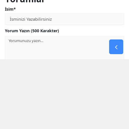
İsim*
Yorum Yazın (500 Karakter)
GÖNDER
Yorum yazma kurallarını
okumuş ve kabul etmiş sayılırsınız
* Bu içerik ile ilgili yorum yok, ilk yorumu siz yazın, tartışalım *