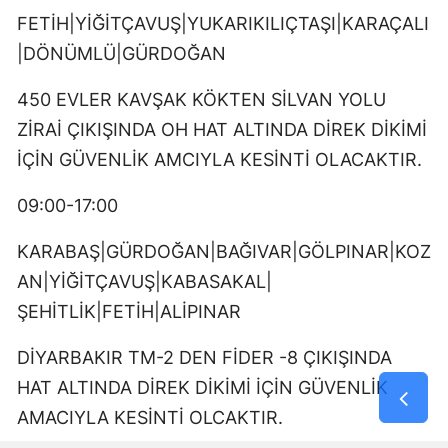
FETİH|YİĞİTÇAVUŞ|YUKARIKILIÇTAŞI|KARAÇALI
|DÖNÜMLÜ|GÜRDOĞAN
450 EVLER KAVŞAK KÖKTEN SİLVAN YOLU
ZİRAİ ÇIKIŞINDA OH HAT ALTINDA DİREK DİKİMİ
İÇİN GÜVENLİK AMCIYLA KESİNTİ OLACAKTIR.
09:00-17:00
KARABAŞ|GÜRDOĞAN|BAĞIVAR|GÖLPINAR|KOZ
AN|YİĞİTÇAVUŞ|KABASAKAL|
ŞEHİTLİK|FETİH|ALİPINAR
DİYARBAKIR TM-2 DEN FİDER -8 ÇIKIŞINDA
HAT ALTINDA DİREK DİKİMİ İÇİN GÜVENLİK
AMACIYLA KESİNTİ OLCAKTIR.