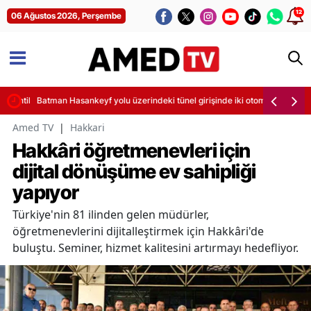
12
06 Ağustos 2026, Perşembe
sintileri başladı
Batman Hasankeyf yolu üzerindeki tünel girişinde iki otomobil çarpıştı
Amed TV
|
Hakkari
Hakkâri öğretmenevleri için
dijital dönüşüme ev sahipliği
yapıyor
Türkiye'nin 81 ilinden gelen müdürler,
öğretmenevlerini dijitalleştirmek için Hakkâri'de
buluştu. Seminer, hizmet kalitesini artırmayı hedefliyor.