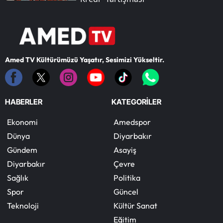
Amed TV Kültürümüzü Yaşatır, Sesimizi Yükseltir.
HABERLER
KATEGORİLER
Ekonomi
Amedspor
Dünya
Diyarbakır
Gündem
Asayiş
Diyarbakır
Çevre
Sağlık
Politika
Spor
Güncel
Teknoloji
Kültür Sanat
Eğitim