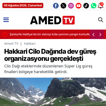
12
08 Ağustos 2026, Cumartesi
Şanlıurfa Haliliye'de bir daireyi küle çeviren yangın korkuttu
Amed TV
|
Hakkari
Hakkari Cilo Dağında dev güreş
organizasyonu gerçekleşti
Cilo Dağı eteklerinde düzenlenen Süper Lig güreş
finalleri bölgeye hareketlilik getirdi.