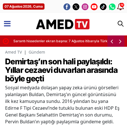
12
07 Ağustos 2026, Cuma
yor
Sarsıntı hissedenler ekran başına: 7 Ağustos itibarıyla Türkiye'de son de
Amed TV
|
Gündem
Demirtaş’ın son hali paylaşıldı:
Yıllar cezaevi duvarları arasında
böyle geçti
Sosyal medyada dolaşan yapay zeka ürünü görselleri
yalanlayan Buldan, Demirtaş’ın güncel görüntüsünü
ilk kez kamuoyuna sundu. 2016 yılından bu yana
Edirne F Tipi Cezaevi’nde tutuklu bulunan eski HDP Eş
Genel Başkanı Selahattin Demirtaş’ın son durumu,
Pervin Buldan’ın yaptığı paylaşımla gündeme geldi.