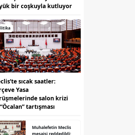
yük bir coşkuyla kutluyor
Bilecik
Bingöl
litika
Bitlis
Bolu
Burdur
Bursa
lis’te sıcak saatler:
Çanakkale
rçeve Yasa
Çankırı
rüşmelerinde salon krizi
Çorum
 “Öcalan” tartışması
Denizli
Muhalefetin Meclis
Diyarbakır
mesaisi reddedildi: