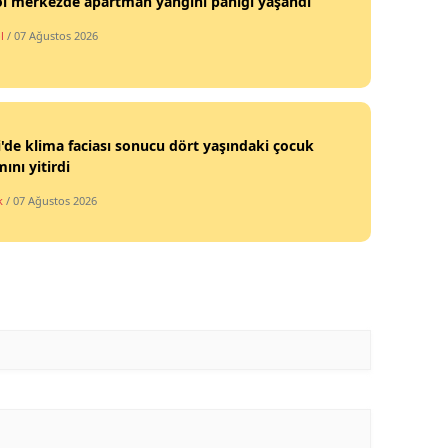
öl merkezde apartman yangını paniği yaşandı
l
/ 07 Ağustos 2026
i'de klima faciası sonucu dört yaşındaki çocuk
ını yitirdi
k
/ 07 Ağustos 2026