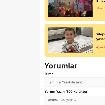
Bing
#Bingö
Silop
yaşam
#Şırna
Yorumlar
İsim*
Yorum Yazın (500 Karakter)