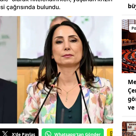
bü
si çağrısında bulundu.
Po
Mec
Çe
gö
ve
X'de Paylaş
Whatsapp'tan Gönder