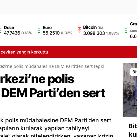
Gra
Bitcoin
Dolar
Euro
(TL)
Çarşı
47,7436
55,2510
3.098.303
0.18%
0.32%
1.087%
6.
çeviren yangın korkuttu
zi’ne polis müdahalesine DEM Parti’den sert tepki
Bi
kezi’ne polis
DEM Parti’den sert
k polis müdahalesine DEM Parti’den sert
Bi
apıların kırılarak yapılan tahliyeyi
ku
e” olarak nitelendirirken, yaşanan krizin