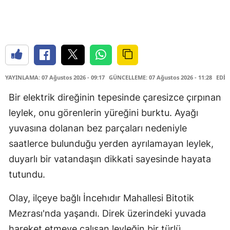
YAYINLAMA: 07 Ağustos 2026 - 09:17
GÜNCELLEME: 07 Ağustos 2026 - 11:28
EDİT
Bir elektrik direğinin tepesinde çaresizce çırpınan
leylek, onu görenlerin yüreğini burktu. Ayağı
yuvasına dolanan bez parçaları nedeniyle
saatlerce bulunduğu yerden ayrılamayan leylek,
duyarlı bir vatandaşın dikkati sayesinde hayata
tutundu.
Olay, ilçeye bağlı İncehıdır Mahallesi Bitotik
Mezrası'nda yaşandı. Direk üzerindeki yuvada
hareket etmeye çalışan leyleğin bir türlü