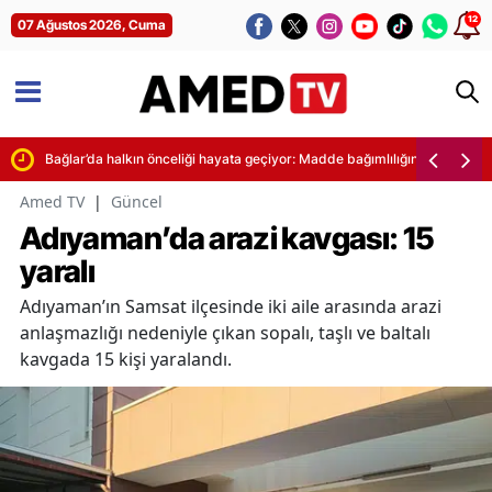
12
07 Ağustos 2026, Cuma
dı
Bağlar’da halkın önceliği hayata geçiyor: Madde bağımlılığına karşı dev
Amed TV
|
Güncel
Adıyaman’da arazi kavgası: 15
yaralı
Adıyaman’ın Samsat ilçesinde iki aile arasında arazi
anlaşmazlığı nedeniyle çıkan sopalı, taşlı ve baltalı
kavgada 15 kişi yaralandı.