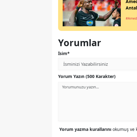
Amed
Anta
#Amed
Yorumlar
İsim*
Yorum Yazın (500 Karakter)
Yorum yazma kurallarını
okumuş ve k