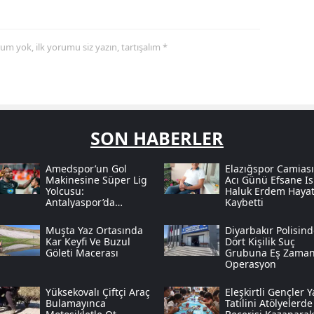
yorum yok, ilk yorumu siz yazın, tartışalım *
SON HABERLER
Amedspor’un Gol
Elazığspor Camias
Makinesine Süper Lig
Acı Günü Efsane I
Yolcusu:
Haluk Erdem Hayat
Antalyaspor’da
Kaybetti
Diagne Operasyonu
Muşta Yaz Ortasında
Diyarbakır Polisin
Kar Keyfi Ve Buzul
Dört Kişilik Suç
Göleti Macerası
Grubuna Eş Zaman
Operasyon
Yüksekovalı Çiftçi Araç
Eleşkirtli Gençler Y
Bulamayınca
Tatilini Atölyelerde