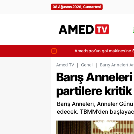
08 Ağustos 2026, Cumartesi
Amedspor’un gol makinesine Süper Li
Amed TV
|
Genel
|
Barış Anneleri Ank
Barış Anneleri
partilere kriti
Barış Anneleri, Anneler Günü 
edecek. TBMM’den başlayaca