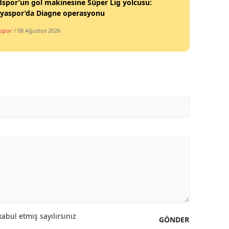
spor’un gol makinesine Süper Lig yolcusu:
lyaspor’da Diagne operasyonu
spor
/ 08 Ağustos 2026
abul etmiş sayılırsınız
GÖNDER