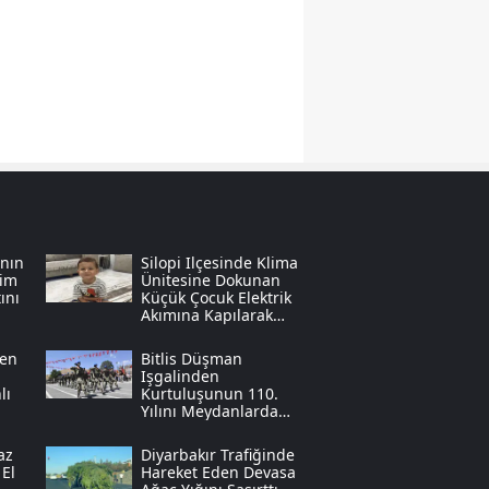
Yozgat
Zonguldak
Aksaray
Bayburt
Karaman
ının
Silopi Ilçesinde Klima
Kırıkkale
sim
Ünitesine Dokunan
ını
Küçük Çocuk Elektrik
Batman
Akımına Kapılarak
Can Verdi
Şırnak
den
Bitlis Düşman
Işgalinden
lı
Kurtuluşunun 110.
Bartın
Yılını Meydanlarda
Coşkuyla Kutladı
Ardahan
az
Diyarbakır Trafiğinde
 El
Hareket Eden Devasa
Iğdır