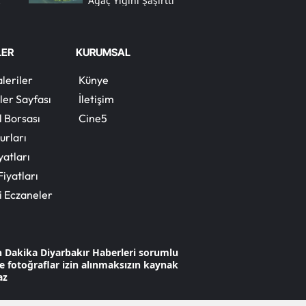
Ağaç Yığını Şaşırttı
Yalova
LER
KURUMSAL
Karabük
leriler
Künye
Kilis
ler Sayfası
İletişim
Osmaniye
l Borsası
Cine5
urları
Düzce
yatları
Fiyatları
i Eczaneler
n Dakika Diyarbakır Haberleri sorumlu
 ve fotoğraflar izin alınmaksızın kaynak
az