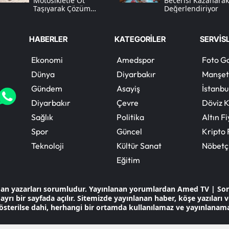
Motosikletle Ot
Becerisi Kazanarak
Taşıyarak Çözüm
Değerlendiriyor
Üretti
HABERLER
KATEGORİLER
SERVİS
Ekonomi
Amedspor
Foto Ga
Dünya
Diyarbakır
Manşet
Gündem
Asayiş
İstanbu
Diyarbakır
Çevre
Döviz K
Sağlık
Politika
Altın Fi
Spor
Güncel
Kripto 
Teknoloji
Kültür Sanat
Nöbetç
Eğitim
dan yazarları sorumludur. Yayınlanan yorumlardan Amed TV | So
ayrı bir sayfada açılır. Sitemizde yayınlanan haber, köşe yazıları
österilse dahi, herhangi bir ortamda kullanılamaz ve yayınlanam