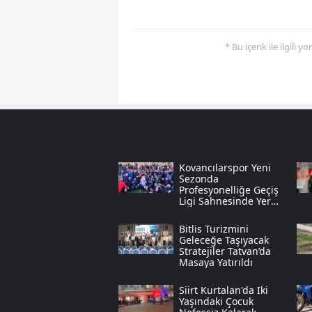
* Bu içerik ile ilgili 
Kovancılarspor Yeni
Sezonda
Profesyonelliğe Geçiş
Ligi Sahnesinde Yer
Alacak
Bitlis Turizmini
Geleceğe Taşıyacak
Stratejiler Tatvan’da
Masaya Yatırıldı
Siirt Kurtalan'da Iki
Yaşındaki Çocuk