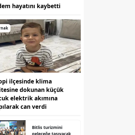
dem hayatını kaybetti
Bilecik
Bingöl
rnak
Bitlis
Bolu
Burdur
Bursa
lopi ilçesinde klima
Çanakkale
itesine dokunan küçük
Çankırı
cuk elektrik akımına
Çorum
pılarak can verdi
Denizli
Bitlis turizmini
Diyarbakır
geleceğe taşıyacak