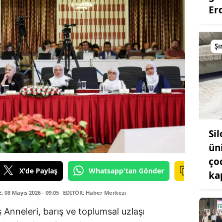
Er
Şı
Si
ün
ço
X'de Paylaş
Whatsapp'tan Gönder
ka
08 Mayıs 2026 - 09:05
EDİTÖR: Haber Merkezi
 Anneleri, barış ve toplumsal uzlaşı