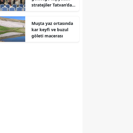
stratejiler Tatvan’da
Edirne
masaya yatırıldı
Elazığ
Muşta yaz ortasında
kar keyfi ve buzul
Erzincan
göleti macerası
Erzurum
Eskişehir
Gaziantep
Giresun
Gümüşhane
Hakkari
Hatay
Isparta