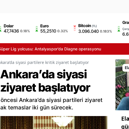
Gra
Bitcoin
Dolar
Euro
(TL)
Çarşı
47,7436
55,2510
3.096.040
0.18%
0.32%
0.183%
6.
g yolcusu: Antalyaspor’da Diagne operasyonu
ara’da siyasi partilere kritik ziyaret başlatıyor
El
 Ankara’da siyasi
k ziyaret başlatıyor
öncesi Ankara’da siyasi partileri ziyaret
k temaslar iki gün sürecek.
El
gü