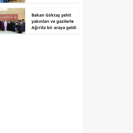
yaşamını yitirdi
Edirne
Bakan Göktaş şehit
Elazığ
yakınları ve gazilerle
Ağrı’da bir araya geldi
Erzincan
Erzurum
Eskişehir
Gaziantep
Giresun
Gümüşhane
Hakkari
Hatay
Isparta