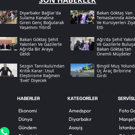
Diyarbakır Bağlar'da
Bakan Göktaş Van
Sulama Kanalına
Temaslarında Ailel
Giren Genç Boğularak
Ve Kursiyerleri Ziy
Yaşamını Yitirdi
Etti
Bakan Göktaş Şehit
Ağrı'da Şehit Yakınl
Yakınları Ve Gazilerle
Ve Gazilerle Buluş
Ağrı’da Bir Araya
Bakan Göktaş'tan
Geldi
Önemli Müjdeler
Sezgin Tanrıkulu’ndan
Bingöl Muş Yolund
Kritik Karar: Usul
Üç Araç Birbirine
Eleştirisine Rağmen
Girdi
'evet' Diyecek
HABERLER
KATEGORİLER
SERVİS
Ekonomi
Amedspor
Foto Ga
Dünya
Diyarbakır
Manşet
Gündem
Asayiş
İstanbu