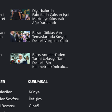
Samsun
Diyarbakırda
eri
Fabrikada Çalışan Işçi
Siirt
aret
Makineye Sıkışarak
Ağır Yaralandı
Sinop
arı
Bakan Göktaş Van
an
Temaslarında Sosyal
Sivas
Destek Vurgusu Yaptı
Tekirdağ
a
Barış Anneleri’nden
Tarihi Uzlaşıya Tam
Tokat
Destek: Bin
Kilometrelik Yolculuk
Trabzon
Bir Adımla Başlar
Tunceli
LER
KURUMSAL
Şanlıurfa
leriler
Künye
ler Sayfası
İletişim
Uşak
l Borsası
Cine5
Van