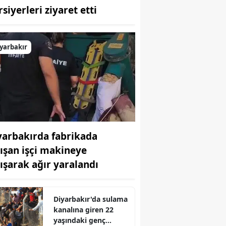
siyerleri ziyaret etti
Bilecik
Bingöl
yarbakır
Bitlis
Bolu
Burdur
Bursa
yarbakırda fabrikada
Çanakkale
lışan işçi makineye
Çankırı
kışarak ağır yaralandı
Çorum
Denizli
Diyarbakır'da sulama
kanalına giren 22
Diyarbakır
yaşındaki genç