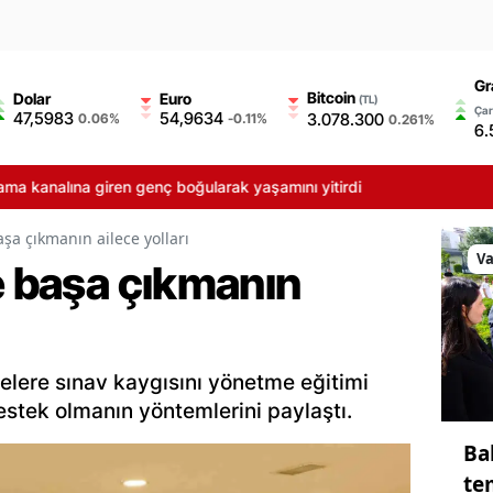
Gr
Bitcoin
Dolar
Euro
(TL)
Çar
47,5983
54,9634
3.078.300
0.06%
-0.11%
0.261%
6.
giren genç boğularak yaşamını yitirdi
aşa çıkmanın ailece yolları
V
e başa çıkmanın
lelere sınav kaygısını yönetme eğitimi
stek olmanın yöntemlerini paylaştı.
Ba
te