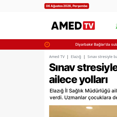
06 Ağustos 2026, Perşembe
Diyarbakır Bağlar'da sulama kanalına 
Amed TV
|
Elazığ
|
Sınav stresiyle b
Sınav stresiyl
ailece yolları
Elazığ İl Sağlık Müdürlüğü ai
verdi. Uzmanlar çocuklara de