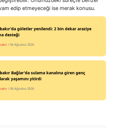
değiştirebilir. Önümüzdeki süreçte benzer
devam edip etmeyeceği ise merak konusu.
bakır'da göletler yenilendi: 2 bin dekar araziye
ma desteği
bakır
/ 06 Ağustos 2026
bakır Bağlar'da sulama kanalına giren genç
arak yaşamını yitirdi
bakır
/ 06 Ağustos 2026