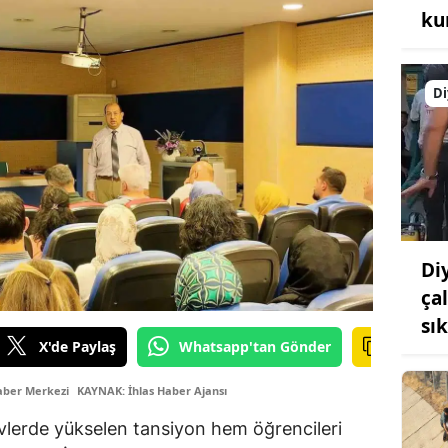
kur
Di
Di
ça
sı
X'de Paylaş
Whatsapp'tan Gönder
aber Merkezi
KAYNAK: İhlas Haber Ajansı
vlerde yükselen tansiyon hem öğrencileri