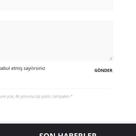
abul etmiş sayılırsınız
GÖNDER
yorum yok, ilk yorumu siz yazın, tartışalım *
SON HABERLER