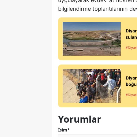
uygulayarak evdeki atmosferi 
bilgilendirme toplantılarının 
Diyar
sula
#Diyar
Diyar
boğul
#Diyar
Yorumlar
İsim*