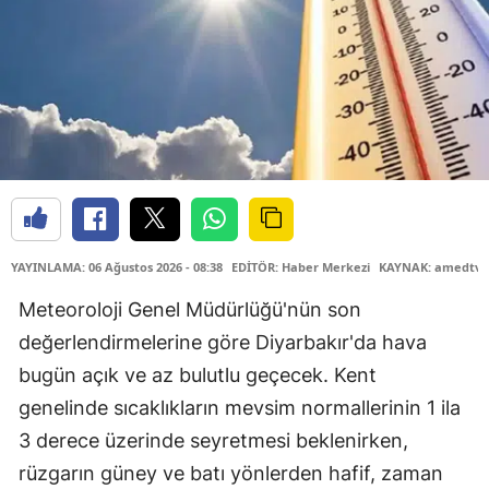
YAYINLAMA: 06 Ağustos 2026 - 08:38
EDİTÖR: Haber Merkezi
KAYNAK: amedtv.
Meteoroloji Genel Müdürlüğü'nün son
değerlendirmelerine göre Diyarbakır'da hava
bugün açık ve az bulutlu geçecek. Kent
genelinde sıcaklıkların mevsim normallerinin 1 ila
3 derece üzerinde seyretmesi beklenirken,
rüzgarın güney ve batı yönlerden hafif, zaman