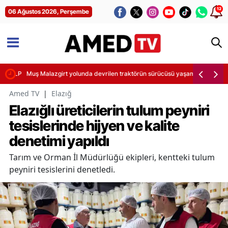
12
06 Ağustos 2026, Perşembe
n ve LPG kaç TL? (6 Ağustos 2026)
Muş Malazgirt yolunda devrilen traktörün sürücüsü yaşamını yitirdi
Amed TV
|
Elazığ
Elazığlı üreticilerin tulum peyniri
tesislerinde hijyen ve kalite
denetimi yapıldı
Tarım ve Orman İl Müdürlüğü ekipleri, kentteki tulum
peyniri tesislerini denetledi.