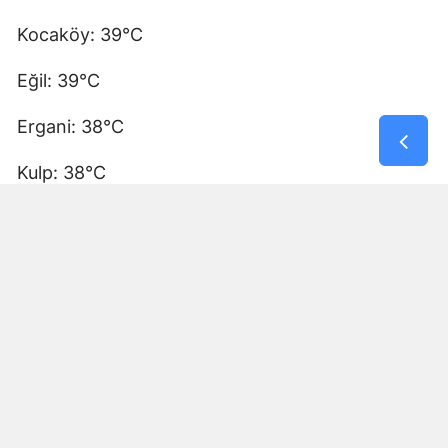
Kocaköy: 39°C
Eğil: 39°C
Ergani: 38°C
Kulp: 38°C
Hazro: 38°C
Çüngüş: 38°C
UZMANLARDAN GÜNEŞ ÇARPMASI UYARISI