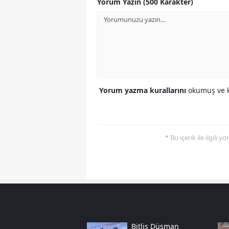
Yorum Yazın (500 Karakter)
Yorum yazma kurallarını
okumuş ve k
* Bu içerik ile ilgili 
Bitlis Düşman