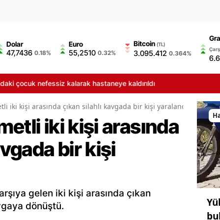
Gra
Bitcoin
Dolar
Euro
(TL)
Çarş
47,7436
55,2510
3.095.412
0.18%
0.32%
0.364%
6.
efessiz kalarak hastaneye kaldırıldı
i iki kişi arasında çıkan silahlı kavgada bir kişi yaralandı
H
tli iki kişi arasında
avgada bir kişi
rşıya gelen iki kişi arasında çıkan
Yü
vgaya dönüştü.
bu