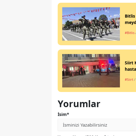
Bitli
meyd
#Bitlis
Siirt
hasta
#Siirt
/
Yorumlar
İsim*