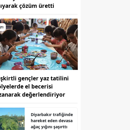
şıyarak çözüm üretti
Bilecik
Bingöl
rı
Bitlis
Bolu
Burdur
Bursa
şkirtli gençler yaz tatilini
Çanakkale
ölyelerde el becerisi
Çankırı
zanarak değerlendiriyor
Çorum
Denizli
Diyarbakır trafiğinde
hareket eden devasa
Diyarbakır
ağaç yığını şaşırttı