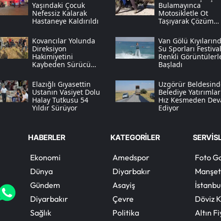
Yaşındaki Çocuk
Bulamayınca
Nefessiz Kalarak
Motosikletle Ot
Hastaneye Kaldırıldı
Taşıyarak Çözüm
Üretti
Kovancılar Yolunda
Van Gölü Kıyıların
Direksiyon
Su Sporları Festival
Hakimiyetini
Renkli Görüntülerl
Kaybeden Sürücü
Başladı
Kaza Yaptı
Elazığlı Gıyasettin
Uzgörür Beldesind
Ustanın Vasiyet Dolu
Belediye Yatırımlar
Halay Tutkusu 54
Hız Kesmeden De
Yıldır Sürüyor
Ediyor
HABERLER
KATEGORİLER
SERVİS
Ekonomi
Amedspor
Foto Ga
Dünya
Diyarbakır
Manşet
Gündem
Asayiş
İstanbu
Diyarbakır
Çevre
Döviz K
Sağlık
Politika
Altın Fi