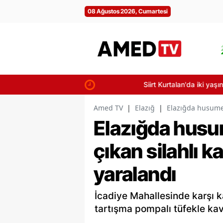
08 Ağustos 2026, Cumartesi
Siirt Kurtalan'da iki yaşındaki çocuk n
Amed TV
|
Elazığ
|
Elazığda husumetl
Elazığda husume
çıkan silahlı k
yaralandı
İcadiye Mahallesinde karşı ka
tartışma pompalı tüfekle ka