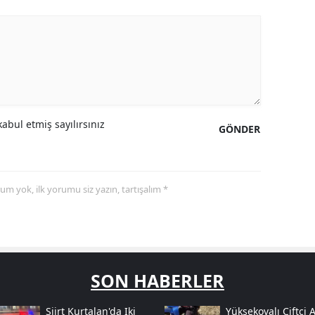
abul etmiş sayılırsınız
GÖNDER
yorum yok, ilk yorumu siz yazın, tartışalım *
SON HABERLER
Siirt Kurtalan'da Iki
Yüksekovalı Çiftçi 