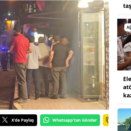
ta
Ağ
Ele
at
ka
X'de Paylaş
Whatsapp'tan Gönder