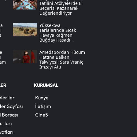
Tatilini Atölyelerde El
Becerisi Kazanarak
Samsun
Değerlendiriyor
Siirt
da
Yüksekova
i
Tarlalarında Sıcak
e
Havaya Rağmen
Sinop
Buğday Hasadı
Zamanı
Sivas
e
Amedspor’dan Hücum
ı
Hattına Balkan
Tekirdağ
vam
Takviyesi: Sara Vraniç
Imzayı Attı
Tokat
LER
KURUMSAL
Trabzon
leriler
Künye
Tunceli
ler Sayfası
İletişim
Şanlıurfa
l Borsası
Cine5
Uşak
urları
yatları
Van