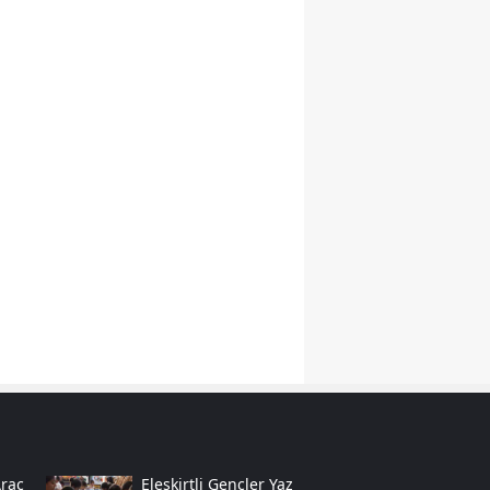
Malatya
Manisa
Kahramanmaraş
Mardin
Muğla
Muş
Nevşehir
Niğde
Ordu
Rize
Sakarya
Araç
Eleşkirtli Gençler Yaz