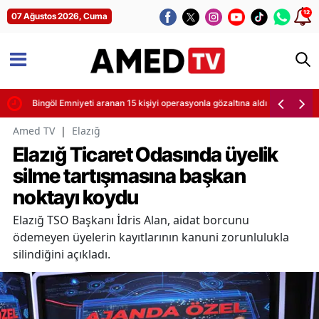
12
07 Ağustos 2026, Cuma
Bingöl Emniyeti aranan 15 kişiyi operasyonla gözaltına aldı
Amed TV
|
Elazığ
Elazığ Ticaret Odasında üyelik
silme tartışmasına başkan
noktayı koydu
Elazığ TSO Başkanı İdris Alan, aidat borcunu
ödemeyen üyelerin kayıtlarının kanuni zorunlulukla
silindiğini açıkladı.