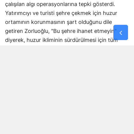
çalışılan algı operasyonlarına tepki gösterdi.
Yatırımcıyı ve turisti şehre çekmek için huzur
ortamının korunmasının şart olduğunu dile
getiren Zorluoğlu, "Bu şehre ihanet etmeyin"
diyerek, huzur ikliminin sürdürülmesi için tüm
vatandaşlardan destek beklediklerini kaydetti.
Terörden arınmış bir Diyarbakır'ın ticaret ve
üretim kapasitesinin çok daha güçlü bir noktaya
ulaşacağını belirten Vali, güvenlik güçlerinin
tavizsiz tutumunun devam edeceğinin mesajını
verdi.
Yorumlar
İsim*