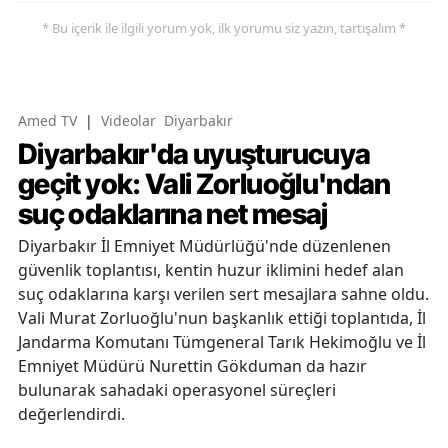
* Bu içerik ile ilgili yorum yok, ilk yorumu siz yazın, tartışalım *
Amed TV
|
Videolar
Diyarbakır
Diyarbakır'da uyuşturucuya
geçit yok: Vali Zorluoğlu'ndan
suç odaklarına net mesaj
Diyarbakır İl Emniyet Müdürlüğü'nde düzenlenen
güvenlik toplantısı, kentin huzur iklimini hedef alan
suç odaklarına karşı verilen sert mesajlara sahne oldu.
Vali Murat Zorluoğlu'nun başkanlık ettiği toplantıda, İl
Jandarma Komutanı Tümgeneral Tarık Hekimoğlu ve İl
Emniyet Müdürü Nurettin Gökduman da hazır
bulunarak sahadaki operasyonel süreçleri
değerlendirdi.