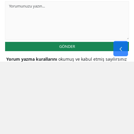
GÖNDER
Yorum yazma kurallarını
okumuş ve kabul etmiş sayılırsınız
* Bu içerik ile ilgili yorum yok, ilk yorumu siz yazın, tartışalım *
SON HABERLER
3. Selim Türbesi İçin Hazırlanan Örtü
Diyarbakırlı Ustaların Elinde