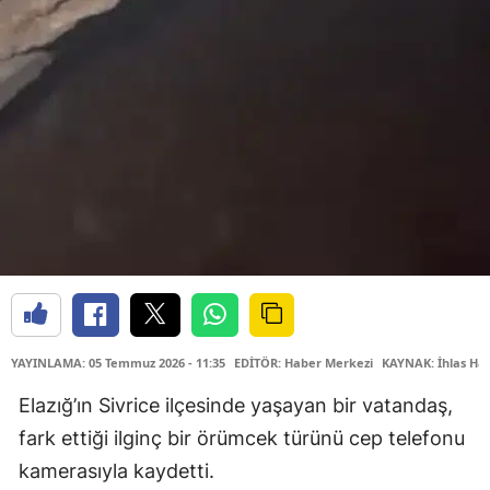
YAYINLAMA: 05 Temmuz 2026 - 11:35
EDİTÖR: Haber Merkezi
KAYNAK: İhlas Hab
Elazığ’ın Sivrice ilçesinde yaşayan bir vatandaş,
fark ettiği ilginç bir örümcek türünü cep telefonu
kamerasıyla kaydetti.