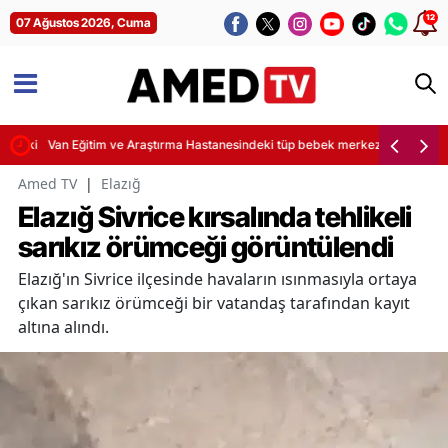
12
07 Ağustos 2026, Cuma
e Şekilleniyor
Van Eğitim ve Araştırma Hastanesindeki tüp bebek merkezinden müjdel
Amed TV
|
Elazığ
Elazığ Sivrice kırsalında tehlikeli
sarıkız örümceği görüntülendi
Elazığ'ın Sivrice ilçesinde havaların ısınmasıyla ortaya
çıkan sarıkız örümceği bir vatandaş tarafından kayıt
altına alındı.