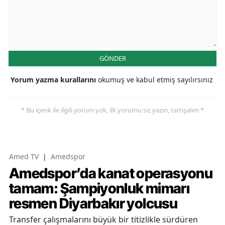
GÖNDER
Yorum yazma kurallarını
okumuş ve kabul etmiş sayılırsınız
* Bu içerik ile ilgili yorum yok, ilk yorumu siz yazın, tartışalım *
Amed TV
|
Amedspor
Amedspor’da kanat operasyonu
tamam: Şampiyonluk mimarı
resmen Diyarbakır yolcusu
Transfer çalışmalarını büyük bir titizlikle sürdüren