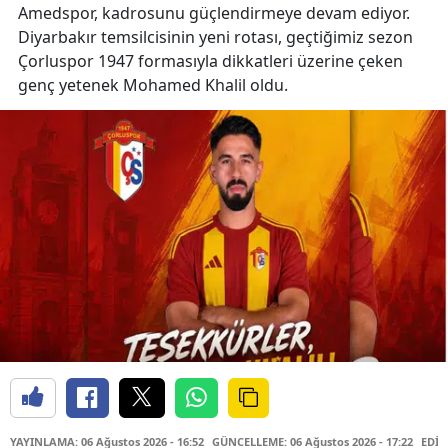
Amedspor, kadrosunu güçlendirmeye devam ediyor.
Diyarbakır temsilcisinin yeni rotası, geçtiğimiz sezon
Çorluspor 1947 formasıyla dikkatleri üzerine çeken
genç yetenek Mohamed Khalil oldu.
YAYINLAMA: 06 Ağustos 2026 - 16:52
GÜNCELLEME: 06 Ağustos 2026 - 17:22
EDİT