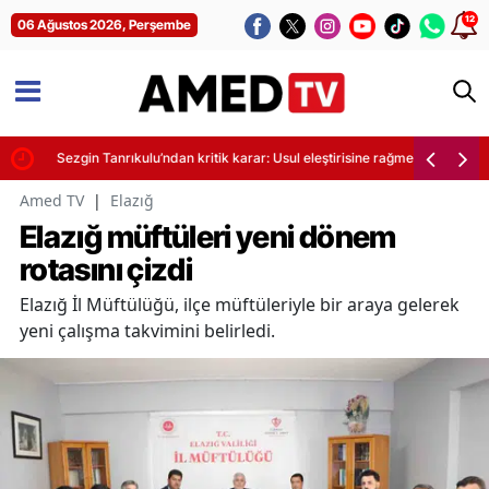
12
06 Ağustos 2026, Perşembe
Sezgin Tanrıkulu’ndan kritik karar: Usul eleştirisine rağmen 'Evet' diyec
Amed TV
|
Elazığ
Elazığ müftüleri yeni dönem
rotasını çizdi
Elazığ İl Müftülüğü, ilçe müftüleriyle bir araya gelerek
yeni çalışma takvimini belirledi.