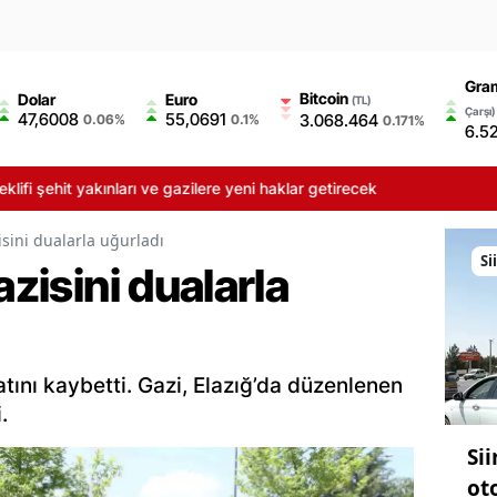
Gram
Bitcoin
Dolar
Euro
(TL)
Çarşı)
47,6008
55,0691
3.068.464
0.06%
0.1%
0.171%
6.5
kınları ve gazilere yeni haklar getirecek
isini dualarla uğurladı
Si
azisini dualarla
tını kaybetti. Gazi, Elazığ’da düzenlenen
.
Si
ot