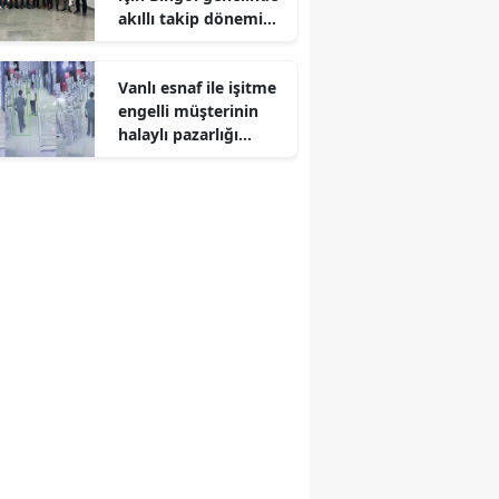
akıllı takip dönemi
Edirne
başladı
Elazığ
Vanlı esnaf ile işitme
engelli müşterinin
Erzincan
halaylı pazarlığı
sosyal medyayı
Erzurum
salladı
Eskişehir
Gaziantep
Giresun
Gümüşhane
Hakkari
Hatay
Isparta