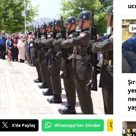
ucu
Şı
Şır
ye
ne
ya
X'de Paylaş
Whatsapp'tan Gönder