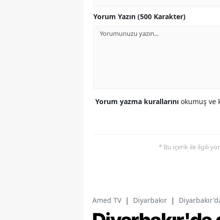
Yorum Yazın (500 Karakter)
Yorum yazma kurallarını
okumuş ve k
* Bu içerik ile ilgili 
Amed TV
|
Diyarbakır
|
Diyarbakır'd