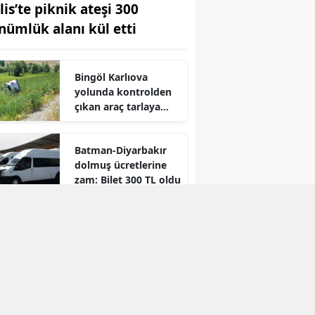
lis’te piknik ateşi 300
Yozgat
nümlük alanı kül etti
Zonguldak
Bingöl Karlıova
Aksaray
yolunda kontrolden
çıkan araç tarlaya
Bayburt
devrildi
Karaman
Batman-Diyarbakır
dolmuş ücretlerine
Kırıkkale
zam: Bilet 300 TL oldu
Batman
Şırnak
Bartın
Ardahan
Iğdır