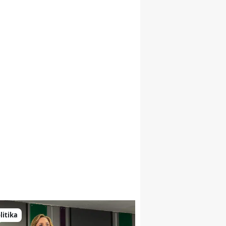
Malatya
Manisa
Kahramanmaraş
Mardin
Muğla
Muş
Nevşehir
Niğde
Ordu
Rize
litika
Sakarya