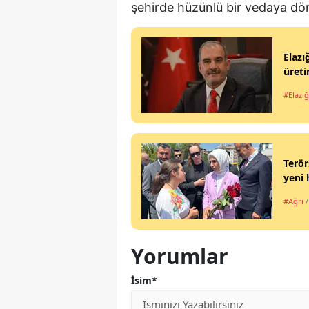
şehirde hüzünlü bir vedaya dö
Elazı
üreti
#Elazığ
Terör
yeni 
#Ağrı
Yorumlar
İsim*