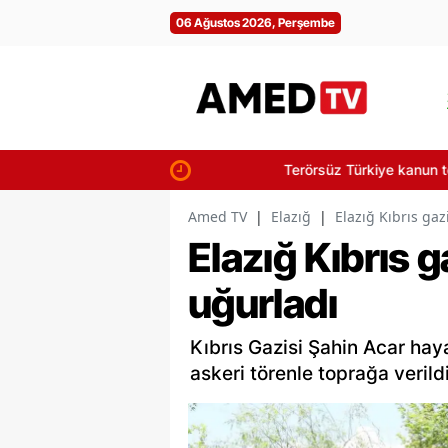
06 Ağustos 2026, Perşembe
Terörsüz Türkiye kanun teklifi şehit ya
Amed TV
|
Elazığ
|
Elazığ Kıbrıs gaz
Elazığ Kıbrıs g
uğurladı
Kıbrıs Gazisi Şahin Acar haya
askeri törenle toprağa verildi