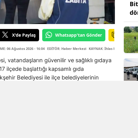
Bit
dö
X'de Paylaş
Whatsapp'tan Gönder
E: 06 Ağustos 2026 - 16:04
EDİTÖR: Haber Merkezi
KAYNAK: İhlas Haber Ajansı
i, vatandaşların güvenilir ve sağlıklı gıdaya
7 ilçede başlattığı kapsamlı gıda
ehir Belediyesi ile ilçe belediyelerinin
m koordinasyonu, son olarak Çınar ve
teren işletmeleri denetledi. İncelemelerde,
ı belirlenen yüzlerce gıda ürününe el
Gıda Denetim Birimi ile ilçe belediyelerinin
etim koordinasyonu, işletmelerde hijyen