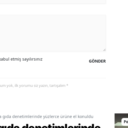
abul etmiş sayılırsınız
GÖNDER
yorum yok, ilk yorumu siz yazın, tartışalım *
a gıda denetimlerinde yüzlerce ürüne el konuldu
Po