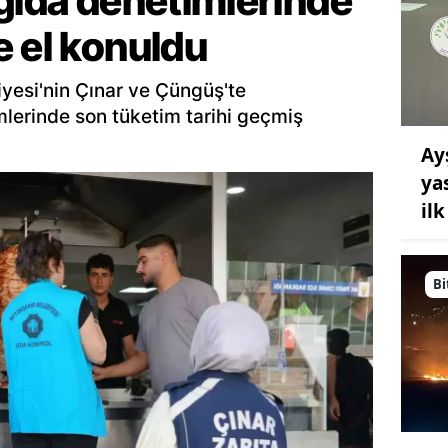
gıda denetimlerinde
e el konuldu
yesi'nin Çınar ve Çüngüş'te
mlerinde son tüketim tarihi geçmiş
Ay
ya
il
Bi