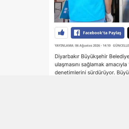
Facebook'ta Paylaş
YAYINLAMA: 06 Ağustos 2026 - 14:10
GÜNCELLEM
Diyarbakır Büyükşehir Belediyes
ulaşmasını sağlamak amacıyla 1
denetimlerini sürdürüyor. Büyükş
ortak oluşturduğu gıda deneti
Çüngüş ilçelerinde faaliyet gös
insan tüketimine uygun olmadığ
konuldu.
Sağlık İşleri Dairesi Başkanlığı 
zabıta ekiplerinden oluşan den