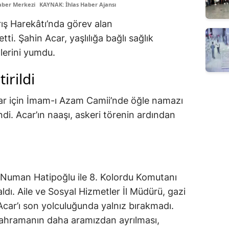
aber Merkezi
KAYNAK: İhlas Haber Ajansı
arış Harekâtı’nda görev alan
ti. Şahin Acar, yaşlılığa bağlı sağlık
lerini yumdu.
irildi
ar için İmam-ı Azam Camii’nde öğle namazı
di. Acar’ın naaşı, askeri törenin ardından
i Numan Hatipoğlu ile 8. Kolordu Komutanı
ı. Aile ve Sosyal Hizmetler İl Müdürü, gazi
e Acar’ı son yolculuğunda yalnız bırakmadı.
 kahramanın daha aramızdan ayrılması,