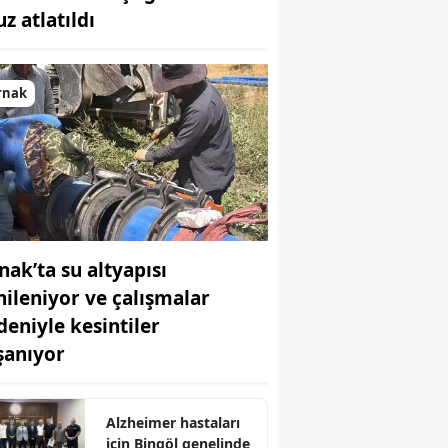
z atlatıldı
Bilecik
Bingöl
rnak
Bitlis
Bolu
Burdur
Bursa
nak’ta su altyapısı
Çanakkale
nileniyor ve çalışmalar
Çankırı
deniyle kesintiler
Çorum
şanıyor
Denizli
Alzheimer hastaları
Diyarbakır
için Bingöl genelinde