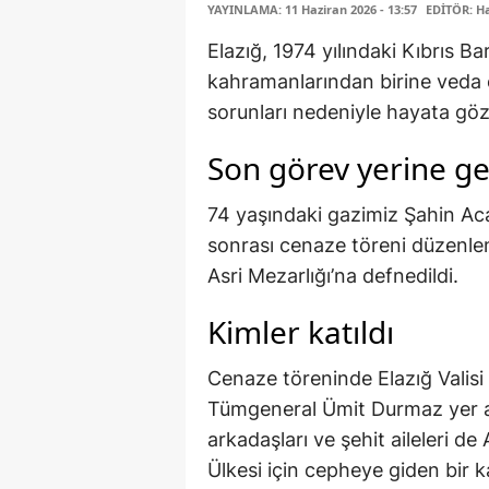
YAYINLAMA: 11 Haziran 2026 - 13:57
EDİTÖR: H
Elazığ, 1974 yılındaki Kıbrıs B
kahramanlarından birine veda et
sorunları nedeniyle hayata göz
Son görev yerine get
74 yaşındaki gazimiz Şahin Ac
sonrası cenaze töreni düzenlen
Asri Mezarlığı’na defnedildi.
Kimler katıldı
Cenaze töreninde Elazığ Valis
Tümgeneral Ümit Durmaz yer ald
arkadaşları ve şehit aileleri d
Ülkesi için cepheye giden bir