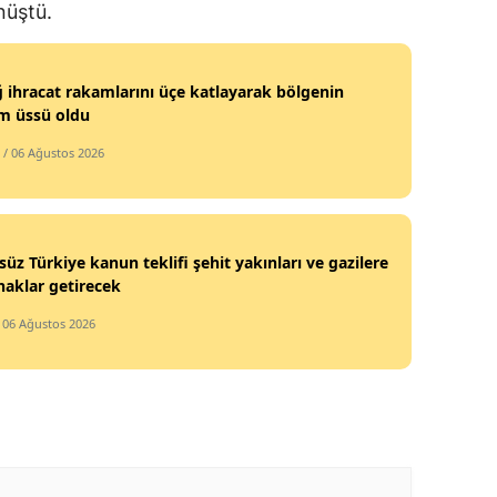
nüştü.
ğ ihracat rakamlarını üçe katlayarak bölgenin
m üssü oldu
/ 06 Ağustos 2026
süz Türkiye kanun teklifi şehit yakınları ve gazilere
haklar getirecek
/ 06 Ağustos 2026