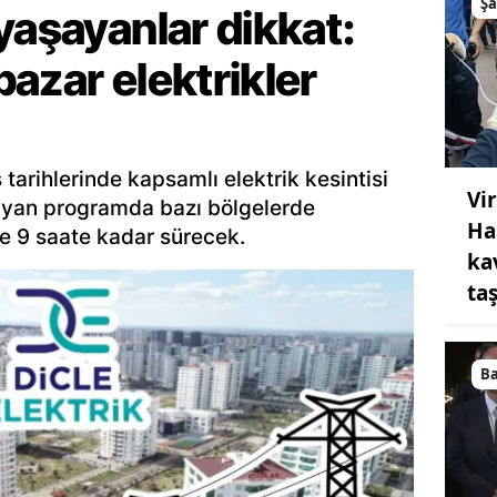
Şa
yaşayanlar dikkat:
azar elektrikler
tarihlerinde kapsamlı elektrik kesintisi
Vi
ayan programda bazı bölgelerde
Ha
ise 9 saate kadar sürecek.
ka
taş
B