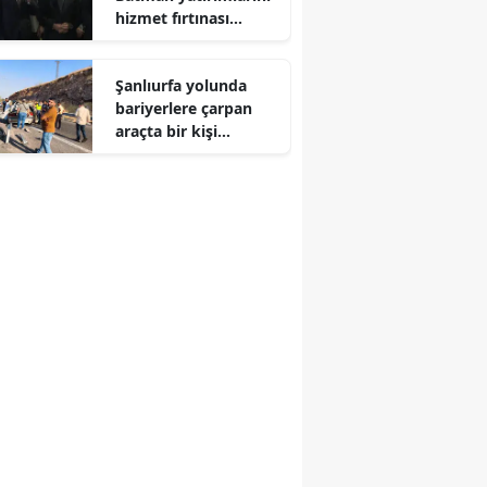
hizmet fırtınası
Edirne
olarak tanımladı
Elazığ
Şanlıurfa yolunda
bariyerlere çarpan
Erzincan
araçta bir kişi
hayatını kaybetti
Erzurum
Eskişehir
Gaziantep
Giresun
Gümüşhane
Hakkari
Hatay
Isparta