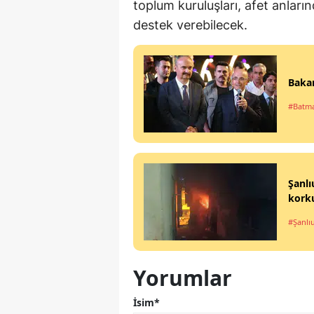
toplum kuruluşları, afet anlar
destek verebilecek.
Bakan
#Batm
Şanlı
kork
#Şanlı
Yorumlar
İsim*