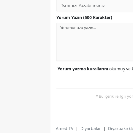
Yorum Yazın (500 Karakter)
Yorum yazma kurallarını
okumuş ve k
* Bu içerik ile ilgili 
Amed TV
|
Diyarbakır
|
Diyarbakır’d