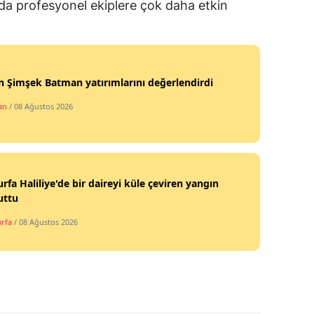
ında profesyonel ekiplere çok daha etkin
 Şimşek Batman yatırımlarını değerlendirdi
an
/ 08 Ağustos 2026
urfa Haliliye'de bir daireyi küle çeviren yangın
uttu
urfa
/ 08 Ağustos 2026