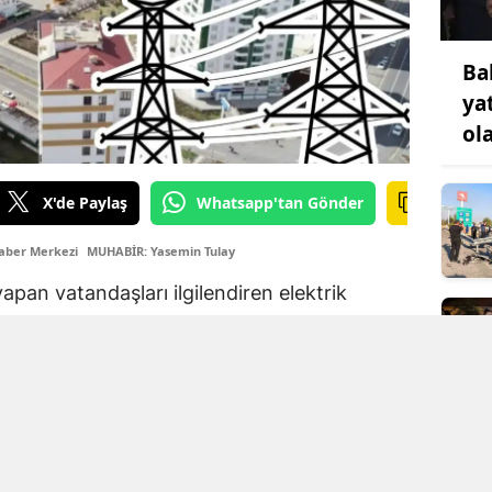
Ba
ya
ol
X'de Paylaş
Whatsapp'tan Gönder
aber Merkezi
MUHABİR: Yasemin Tulay
apan vatandaşları ilgilendiren elektrik
Bakım, onarım ve şebeke çalışmaları nedeniyle
a mahallede saatlerce elektrik kesilecek.
 gün üst üste devam edecek.