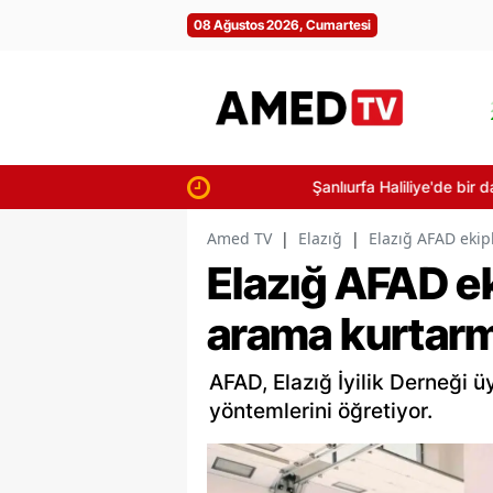
08 Ağustos 2026, Cumartesi
Şanlıurfa Haliliye'de bir daireyi küle 
Amed TV
|
Elazığ
|
Elazığ AFAD ekip
Elazığ AFAD ek
arama kurtarm
AFAD, Elazığ İyilik Derneği 
yöntemlerini öğretiyor.