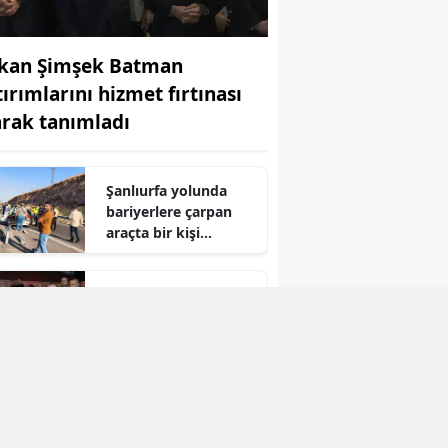
Yozgat
kan Şimşek Batman
Zonguldak
tırımlarını hizmet fırtınası
arak tanımladı
Aksaray
Bayburt
Şanlıurfa yolunda
Karaman
bariyerlere çarpan
araçta bir kişi
Kırıkkale
hayatını kaybetti
Batman
Gercüş ilçesine
kazandırılan yeni
Şırnak
sosyal alanların
açılışını Bakan
Bartın
Şimşek yaptı
Ardahan
Iğdır