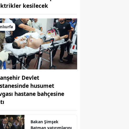
ektrikler kesilecek
Bilecik
Bingöl
nlıurfa
Bitlis
Bolu
Burdur
Bursa
ranşehir Devlet
Çanakkale
stanesinde husumet
Çankırı
vgası hastane bahçesine
Çorum
tı
Denizli
Bakan Şimşek
Diyarbakır
Batman yatırımlarını