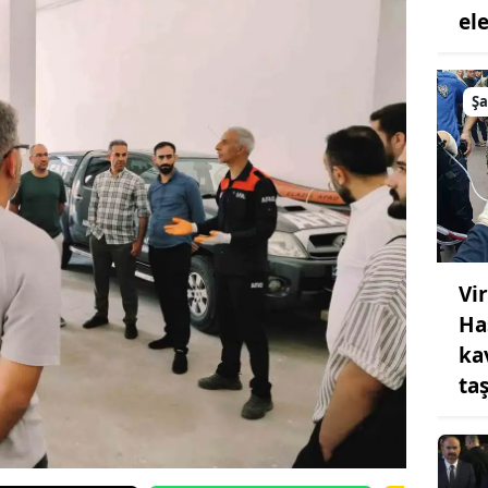
el
Şa
Vi
Ha
ka
taş