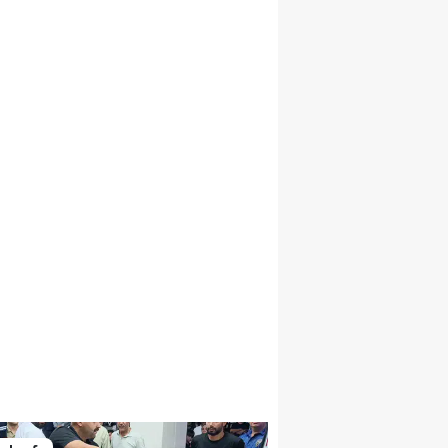
Malatya
Manisa
Kahramanmaraş
Mardin
Muğla
Muş
Nevşehir
Niğde
Ordu
Rize
Sakarya