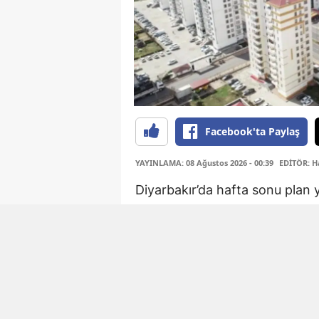
Facebook'ta Paylaş
YAYINLAMA: 08 Ağustos 2026 - 00:39
EDİTÖR: H
Diyarbakır’da hafta sonu plan y
kesintisi programı açıklandı. 
kentin 17 ilçesindeki çok sayıd
Bazı bölgelerde çalışmalar iki