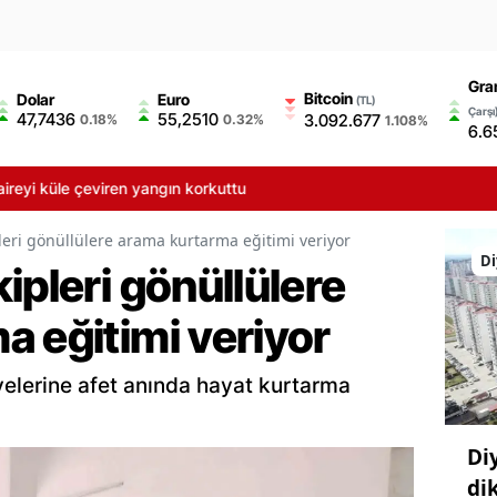
Gra
Bitcoin
Dolar
Euro
(TL)
Çarşı
47,7436
55,2510
3.092.677
0.18%
0.32%
1.108%
6.6
çeviren yangın korkuttu
leri gönüllülere arama kurtarma eğitimi veriyor
Di
ipleri gönüllülere
a eğitimi veriyor
üyelerine afet anında hayat kurtarma
Di
di