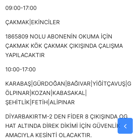
09:00-17:00
ÇAKMAK|EKİNCİLER
1865809 NOLU ABONENİN OKUMA İÇİN
ÇAKMAK KÖK ÇAKMAK ÇIKIŞINDA ÇALIŞMA
YAPILACAKTIR
10:00-17:00
KARABAŞ|GÜRDOĞAN|BAĞIVAR|YİĞİTÇAVUŞ|G
ÖLPINAR|KOZAN|KABASAKAL|
ŞEHİTLİK|FETİH|ALİPINAR
DİYARBAKIRTM-2 DEN FİDER 8 ÇIKIŞINDA OG
HAT ALTINDA DİREK DİKİMİ İÇİN GÜVENLİK
AMACIYLA KESİNTİ OLACAKTIR.