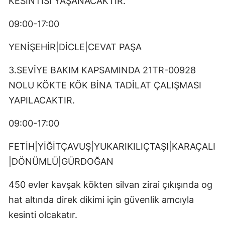
KESİNTİSİ YAŞANACAKTIR.
09:00-17:00
YENİŞEHİR|DİCLE|CEVAT PAŞA
3.SEVİYE BAKIM KAPSAMINDA 21TR-00928
NOLU KÖKTE KÖK BİNA TADİLAT ÇALIŞMASI
YAPILACAKTIR.
09:00-17:00
FETİH|YİĞİTÇAVUŞ|YUKARIKILIÇTAŞI|KARAÇALI
|DÖNÜMLÜ|GÜRDOĞAN
450 evler kavşak kökten silvan zirai çıkışında og
hat altında direk dikimi için güvenlik amcıyla
kesinti olcakatır.