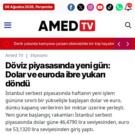
12
06 Ağustos 2026, Perşembe
Derik yolunda kamyona çarpan otomobilde bir kişi hayatını kaybetti
Amed TV
|
Ekonomi
Döviz piyasasında yeni gün:
Dolar ve euroda ibre yukarı
döndü
İstanbul serbest piyasasında haftanın yeni işlem
gününe sınırlı bir yükselişle başlayan dolar ve euro,
dünkü kapanış verilerinin bir miktar üzerine yerleşti.
Yeni güne başlangıç rakamları İstanbul serbest
piyasasında dolar güne 46,4790 lira seviyesinden, euro
ise 53,1320 lira seviyesinden giriş yaptı.