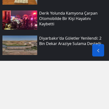
Derik Yolunda Kamyona Çarpan
Otomobilde Bir Kişi Hayatını
Kaybetti
Diyarbakır'da Göletler Yenilendi: 2
Bin Dekar Araziye Sulama Desteği
Diyarbakır Bağlar'da Sulama
Kanalına Giren Genç Boğularak
Yaşamını Yitirdi
Bakan Göktaş Van Temaslarında
Aileleri Ve Kursiyerleri Ziyaret Etti