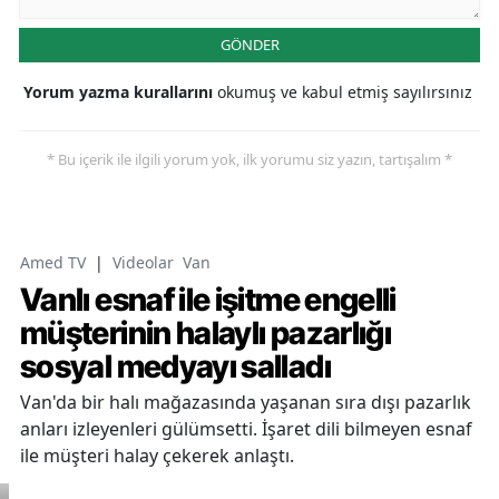
GÖNDER
Yorum yazma kurallarını
okumuş ve kabul etmiş sayılırsınız
* Bu içerik ile ilgili yorum yok, ilk yorumu siz yazın, tartışalım *
Amed TV
|
Videolar
Van
Vanlı esnaf ile işitme engelli
müşterinin halaylı pazarlığı
sosyal medyayı salladı
Van'da bir halı mağazasında yaşanan sıra dışı pazarlık
anları izleyenleri gülümsetti. İşaret dili bilmeyen esnaf
ile müşteri halay çekerek anlaştı.