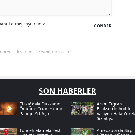
abul etmiş sayılırsınız
GÖNDER
yorum yok, ilk yorumu siz yazın, tartışalım *
SON HABERLER
Elazığ’daki Dükkanın
Aram Tîgran
Önünde Çıkan Yangın
Brüksel’de Anıldı:
Paniğe Yol Açtı
Vasiyeti Hala Yürek
Sızlatıyor
Tunceli Mameki Fest
Amedspor’da Sırp