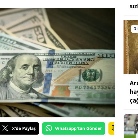
sız
Di
Ar
ha
ça
X'de Paylaş
Whatsapp'tan Gönder