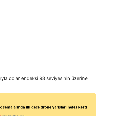
Lıyla dolar endeksi 98 seviyesinin üzerine
k semalarında ilk gece drone yarışları nefes kesti
k
/ 09 Ağustos 2026