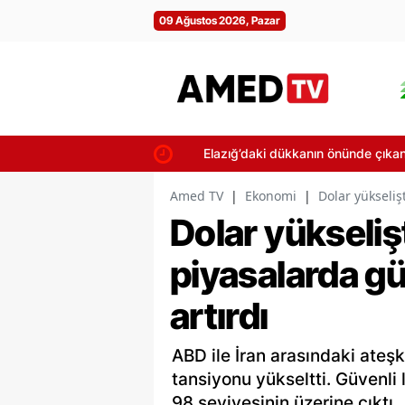
09 Ağustos 2026, Pazar
Elazığ’daki dükkanın önünde çıkan yan
Amed TV
|
Ekonomi
|
Dolar yükseliş
Dolar yükselişt
piyasalarda gü
artırdı
ABD ile İran arasındaki ateşk
tansiyonu yükseltti. Güvenli
98 seviyesinin üzerine çıktı.