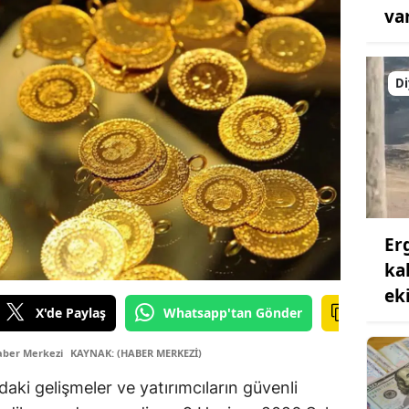
va
Di
Er
ka
ek
X'de Paylaş
Whatsapp'tan Gönder
aber Merkezi
KAYNAK: (HABER MERKEZİ)
rdaki gelişmeler ve yatırımcıların güvenli