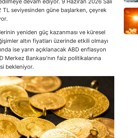
 edilmeye devam ediyor. 9 Haziran 2026 Salı
32 TL seviyesinden güne başlarken, çeyrek
yor.
lerinin yeniden güç kazanması ve küresel
şimler altın fiyatları üzerinde etkili olmayı
ğında ise yarın açıklanacak ABD enflasyon
BD Merkez Bankası'nın faiz politikalarına
esi bekleniyor.