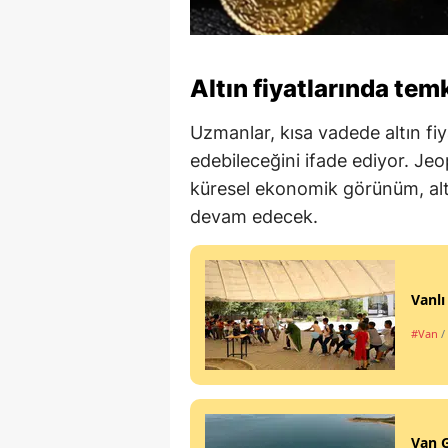
Altın fiyatlarında te
Uzmanlar, kısa vadede altın fi
edebileceğini ifade ediyor. Jeo
küresel ekonomik görünüm, altın
devam edecek.
Vanlı
#Van
/
Van G