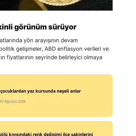
mkinli görünüm sürüyor
yatlarında yön arayışının devam
politik gelişmeler, ABD enflasyon verileri ve
 fiyatlarının seyrinde belirleyici olmaya
 çocuklardan yaz kursunda neşeli anlar
 07 Ağustos 2026
ölü kıyısındaki renk değişimi ilçe sakinlerini