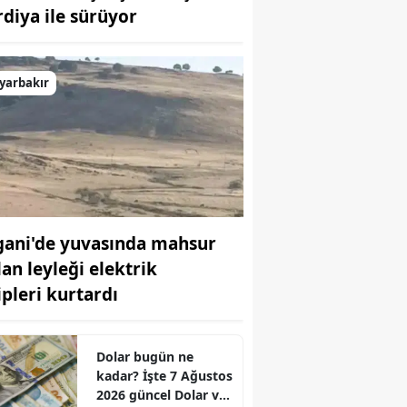
rdiya ile sürüyor
Bilecik
Bingöl
yarbakır
Bitlis
Bolu
Burdur
Bursa
gani'de yuvasında mahsur
Çanakkale
lan leyleği elektrik
Çankırı
ipleri kurtardı
Çorum
Denizli
Dolar bugün ne
kadar? İşte 7 Ağustos
Diyarbakır
2026 güncel Dolar ve