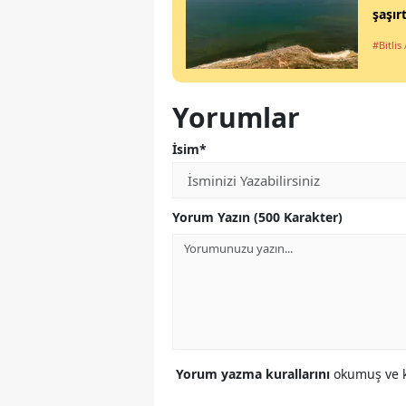
şaşırt
#Bitlis
Yorumlar
İsim*
Yorum Yazın (500 Karakter)
Yorum yazma kurallarını
okumuş ve k