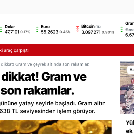
Gram
Bitcoin
Dolar
Euro
(TL)
(Kapal
47,7101
55,2623
3.097.271
0.17%
0.45%
0.901%
6.6
araç çarpıştı
r dikkat! Gram ve çeyrek altında son rakamlar.
H
r dikkat! Gram ve
 son rakamlar.
ı gününe yatay seyirle başladı. Gram altın
0.638 TL seviyesinden işlem görüyor.
Yü
ek