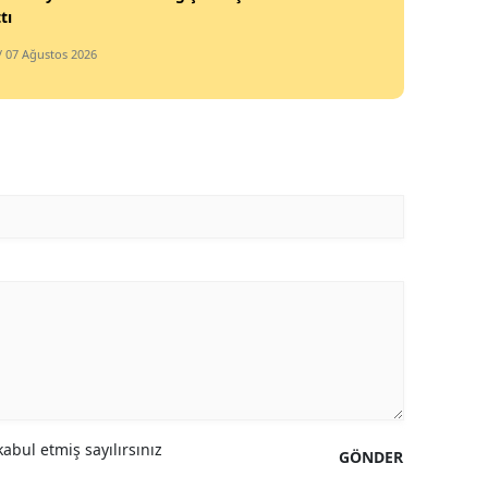
tı
/ 07 Ağustos 2026
abul etmiş sayılırsınız
GÖNDER