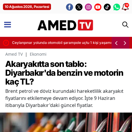
12
10 Ağustos 2026, Pazartesi
Ceylanpınar yolunda otomobil şarampole uçtu 1 kişi yaşamını yitirdi
Amed TV
|
Ekonomi
Akaryakıtta son tablo:
Diyarbakır'da benzin ve motorin
kaç TL?
Brent petrol ve döviz kurundaki hareketlilik akaryakıt
fiyatlarını etkilemeye devam ediyor. İşte 9 Haziran
itibarıyla Diyarbakır'daki güncel fiyatlar.