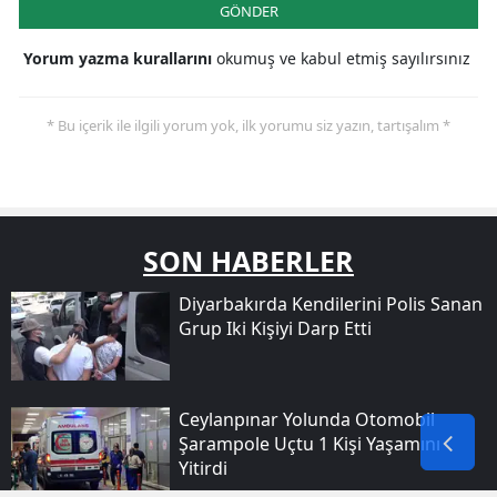
GÖNDER
Yorum yazma kurallarını
okumuş ve kabul etmiş sayılırsınız
* Bu içerik ile ilgili yorum yok, ilk yorumu siz yazın, tartışalım *
SON HABERLER
Diyarbakırda Kendilerini Polis Sanan
Grup Iki Kişiyi Darp Etti
Ceylanpınar Yolunda Otomobil
Şarampole Uçtu 1 Kişi Yaşamını
Yitirdi