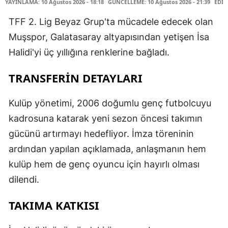
YAYINLAMA: 10 Ağustos 2026 - 18:18
GÜNCELLEME: 10 Ağustos 2026 - 21:39
EDİT
TFF 2. Lig Beyaz Grup'ta mücadele edecek olan
Muşspor, Galatasaray altyapısından yetişen İsa
Halidi'yi üç yıllığına renklerine bağladı.
TRANSFERİN DETAYLARI
Kulüp yönetimi, 2006 doğumlu genç futbolcuyu
kadrosuna katarak yeni sezon öncesi takımın
gücünü artırmayı hedefliyor. İmza töreninin
ardından yapılan açıklamada, anlaşmanın hem
kulüp hem de genç oyuncu için hayırlı olması
dilendi.
TAKIMA KATKISI