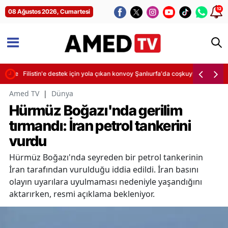
12
08 Ağustos 2026, Cumartesi
etik ecza yakaladı
Filistin'e destek için yola çıkan konvoy Şanlıurfa'da coşkuyla karşılandı
Amed TV
|
Dünya
Hürmüz Boğazı'nda gerilim
tırmandı: İran petrol tankerini
vurdu
Hürmüz Boğazı'nda seyreden bir petrol tankerinin
İran tarafından vurulduğu iddia edildi. İran basını
olayın uyarılara uyulmaması nedeniyle yaşandığını
aktarırken, resmi açıklama bekleniyor.