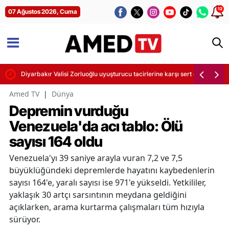
12
07 Ağustos 2026, Cuma
Diyarbakır Valisi Zorluoğlu uyuşturucu tacirlerine karşı sert önlemler ala
Amed TV
|
Dünya
Depremin vurduğu
Venezuela'da acı tablo: Ölü
sayısı 164 oldu
Venezuela'yı 39 saniye arayla vuran 7,2 ve 7,5
büyüklüğündeki depremlerde hayatını kaybedenlerin
sayısı 164'e, yaralı sayısı ise 971'e yükseldi. Yetkililer,
yaklaşık 30 artçı sarsıntının meydana geldiğini
açıklarken, arama kurtarma çalışmaları tüm hızıyla
sürüyor.