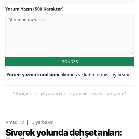
Yorum Yazın (500 Karakter)
GÖNDER
Yorum yazma kurallarını
okumuş ve kabul etmiş sayılırsınız
* Bu içerik ile ilgili yorum yok, ilk yorumu siz yazın, tartışalım *
Amed TV
|
Diyarbakır
Siverek yolunda dehşet anları: